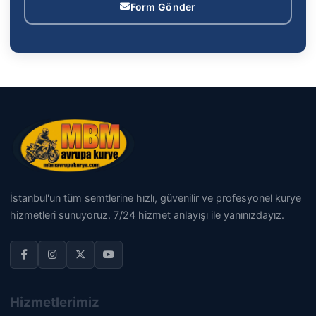
Form Gönder
İstanbul'un tüm semtlerine hızlı, güvenilir ve profesyonel kurye
hizmetleri sunuyoruz. 7/24 hizmet anlayışı ile yanınızdayız.
Hizmetlerimiz