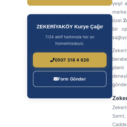
yeşil 
merkez
özel
Z
ZEKERİYAKÖY Kurye Çağır
bir o
7/24 aktif hattımızla her an
sağlıy
hizmetinizdeyiz.
Zekeri
berabe
0507 318 4 626
planlı
deneyi
Form Gönder
gönder
Zeker
Zekeri
Semt, 
Caddes