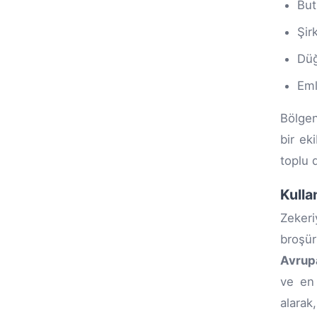
But
Şir
Düğ
Eml
Bölgen
bir eki
toplu 
Kulla
Zekeri
broşür
Avrup
ve en 
alarak,