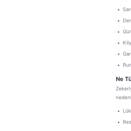
Sar
Dem
Gü
Kil
Gar
Rum
Ne Tü
Zekeri
nedenl
Lük
Res