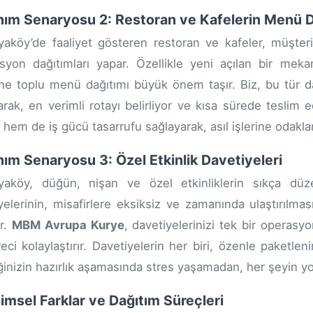
nım Senaryosu 2: Restoran ve Kafelerin Menü D
yaköy’de faaliyet gösteren restoran ve kafeler, müşteri
yon dağıtımları yapar. Özellikle yeni açılan bir mekan
ine toplu menü dağıtımı büyük önem taşır. Biz, bu tür da
arak, en verimli rotayı belirliyor ve kısa sürede teslim
hem de iş gücü tasarrufu sağlayarak, asıl işlerine odaklana
nım Senaryosu 3: Özel Etkinlik Davetiyeleri
yaköy, düğün, nişan ve özel etkinliklerin sıkça düzen
yelerinin, misafirlere eksiksiz ve zamanında ulaştırılma
ir.
MBM Avrupa Kurye
, davetiyelerinizi tek bir operasyo
eci kolaylaştırır. Davetiyelerin her biri, özenle paketleni
iğinizin hazırlık aşamasında stres yaşamadan, her şeyin y
msel Farklar ve Dağıtım Süreçleri