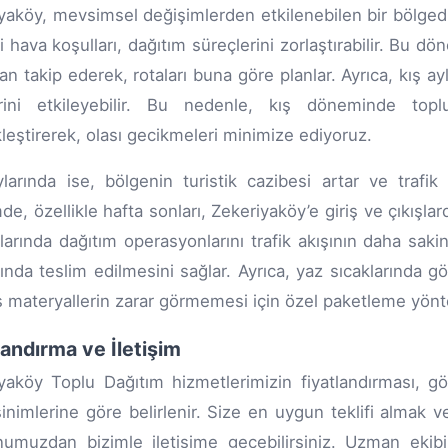
yaköy, mevsimsel değişimlerden etkilenebilen bir bölgedir
bi hava koşulları, dağıtım süreçlerini zorlaştırabilir. Bu 
an takip ederek, rotaları buna göre planlar. Ayrıca, kış a
erini etkileyebilir. Bu nedenle, kış döneminde topl
leştirerek, olası gecikmeleri minimize ediyoruz.
larında ise, bölgenin turistik cazibesi artar ve trafi
e, özellikle hafta sonları, Zekeriyaköy’e giriş ve çıkışla
larında dağıtım operasyonlarını trafik akışının daha saki
nda teslim edilmesini sağlar. Ayrıca, yaz sıcaklarında gö
 materyallerin zarar görmemesi için özel paketleme yöntem
landırma ve İletişim
yaköy Toplu Dağıtım hizmetlerimizin fiyatlandırması, g
inimlerine göre belirlenir. Size en uygun teklifi almak ve
numuzdan bizimle iletişime geçebilirsiniz. Uzman ekibimi