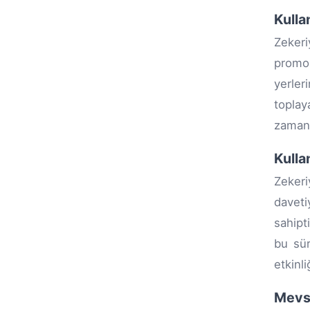
Kulla
Zekeri
promos
yerler
toplay
zaman 
Kulla
Zekeri
daveti
sahipt
bu sür
etkinl
Mevsi