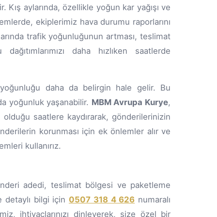
. Kış aylarında, özellikle yoğun kar yağışı ve
dönemlerde, ekiplerimiz hava durumu raporlarını
ylarında trafik yoğunluğunun artması, teslimat
u dağıtımlarımızı daha hızlıken saatlerde
k yoğunluğu daha da belirgin hale gelir. Bu
rda yoğunluk yaşanabilir.
MBM Avrupa Kurye
,
n olduğu saatlere kaydırarak, gönderilerinizin
nderilerin korunması için ek önlemler alır ve
leri kullanırız.
önderi adedi, teslimat bölgesi ve paketleme
 detaylı bilgi için
0507 318 4 626
numaralı
z, ihtiyaçlarınızı dinleyerek, size özel bir