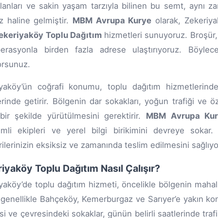
alanları ve sakin yaşam tarzıyla bilinen bu semt, aynı za
 haline gelmiştir.
MBM Avrupa Kurye
olarak, Zekeriya
ekeriyaköy Toplu Dağıtım
hizmetleri sunuyoruz. Broşür, f
perasyonla birden fazla adrese ulaştırıyoruz. Böy
orsunuz.
yaköy’ün coğrafi konumu, toplu dağıtım hizmetlerinde
rinde getirir. Bölgenin dar sokakları, yoğun trafiği ve öz
 bir şekilde yürütülmesini gerektirir.
MBM Avrupa Kur
mli ekipleri ve yerel bilgi birikimini devreye sokar. S
ilerinizin eksiksiz ve zamanında teslim edilmesini sağlıyo
iyaköy Toplu Dağıtım Nasıl Çalışır?
yaköy’de toplu dağıtım hizmeti, öncelikle bölgenin mahal
genellikle Bahçeköy, Kemerburgaz ve Sarıyer’e yakın konu
i ve çevresindeki sokaklar, günün belirli saatlerinde tra