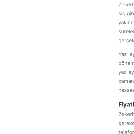
Zekeri
sis gi
yakınd
sürel
gerçek
Yaz ay
dönemd
yaz ay
zamanı
hassas
Fiyat
Zekeri
gereks
telefo