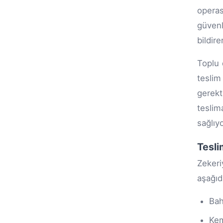
operas
güvenl
bildir
Toplu 
teslim
gerekt
teslim
sağlıy
Tesli
Zekeri
aşağıd
Ba
Ke