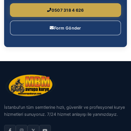
0507 318 4 626
Form Gönder
İstanbul'un tüm semtlerine hızlı, güvenilir ve profesyonel kurye
hizmetleri sunuyoruz. 7/24 hizmet anlayışı ile yanınızdayız.