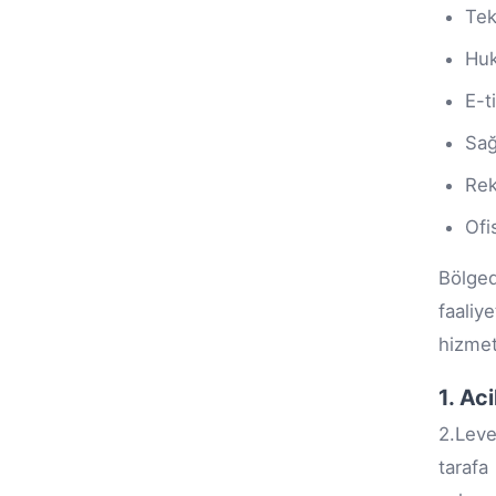
Tek
Huk
E-t
Sağ
Rek
Ofi
Bölged
faaliy
hizmet
1. Ac
2.Leve
tarafa