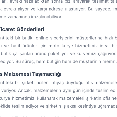
nları, evrakı hazırladıktan sonra bizi arayarak teslimat ta
k evrakı alıyor ve karşı adrese ulaştırıyor. Bu sayede,
me zamanında imzalanabiliyor.
Ticaret Gönderileri
nt'teki bir butik, online siparişlerini müşterilerine hızlı 
u ve hafif ürünler için moto kurye hizmetimiz ideal bi
 butik çalışanları ürünü paketliyor ve kuryemizi çağırıyo
 ediyor. Bu süreç, hem butiğin hem de müşterinin memnuni
is Malzemesi Taşımacılığı
nt'teki bir şirket, acilen ihtiyaç duyduğu ofis malzemele
ş veriyor. Ancak, malzemelerin aynı gün içinde teslim ed
urye hizmetimizi kullanarak malzemeleri şirketin ofisine
şekilde teslim ediyor ve şirketin iş akışı kesintiye uğrama