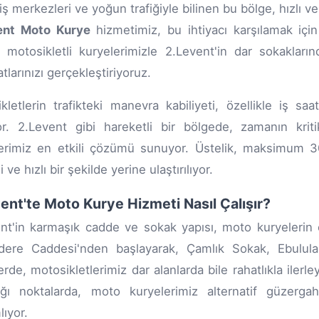
riş merkezleri ve yoğun trafiğiyle bilinen bu bölge, hızlı v
ent Moto Kurye
hizmetimiz, bu ihtiyacı karşılamak içi
, motosikletli kuryelerimizle 2.Levent'in dar sokaklar
tlarınızı gerçekleştiriyoruz.
kletlerin trafikteki manevra kabiliyeti, özellikle iş s
yor. 2.Levent gibi hareketli bir bölgede, zamanın k
erimiz en etkili çözümü sunuyor. Üstelik, maksimum 30
 ve hızlı bir şekilde yerine ulaştırılıyor.
ent'te Moto Kurye Hizmeti Nasıl Çalışır?
nt'in karmaşık cadde ve sokak yapısı, moto kuryelerin e
dere Caddesi'nden başlayarak, Çamlık Sokak, Ebulula
rde, motosikletlerimiz dar alanlarda bile rahatlıkla ilerleye
ığı noktalarda, moto kuryelerimiz alternatif güzergah
ıyor.