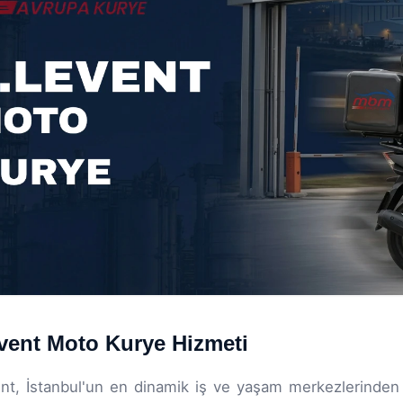
vent Moto Kurye Hizmeti
nt, İstanbul'un en dinamik iş ve yaşam merkezlerinden bi