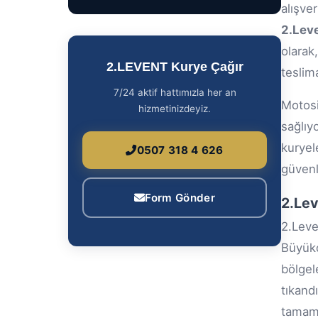
alışve
2.Lev
olarak
2.LEVENT Kurye Çağır
teslima
7/24 aktif hattımızla her an
Motosi
hizmetinizdeyiz.
sağlı
kuryel
0507 318 4 626
güvenli
Form Gönder
2.Lev
2.Leve
Büyük
bölgele
tıkand
tamaml