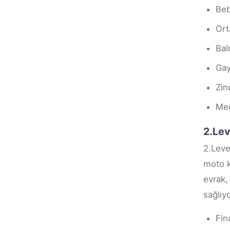
Be
Ort
Ba
Gay
Zin
Mec
2.Lev
2.Leve
moto k
evrak
sağlıyo
Fin