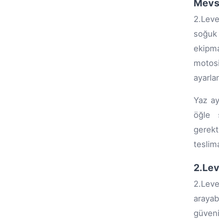
Mevsi
2.Leve
soğuk 
ekipma
motosi
ayarlan
Yaz ay
öğle s
gerekt
teslima
2.Lev
2.Lev
arayab
güveni