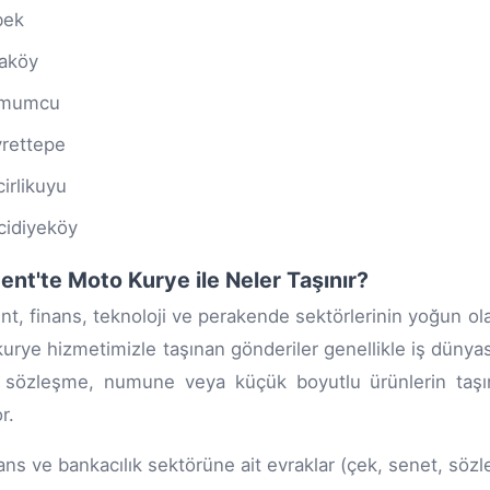
bek
aköy
lmumcu
rettepe
cirlikuyu
idiyeköy
ent'te Moto Kurye ile Neler Taşınır?
nt, finans, teknoloji ve perakende sektörlerinin yoğun ola
urye hizmetimizle taşınan gönderiler genellikle iş dünyasın
, sözleşme, numune veya küçük boyutlu ürünlerin taşı
r.
ans ve bankacılık sektörüne ait evraklar (çek, senet, söz