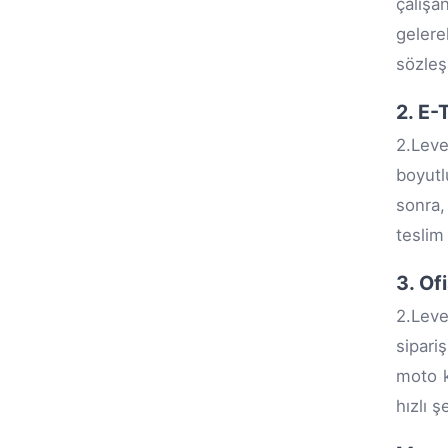
çalışa
gelere
sözleş
2. E-
2.Leve
boyutl
sonra,
teslim
3. Of
2.Leve
sipari
moto k
hızlı 