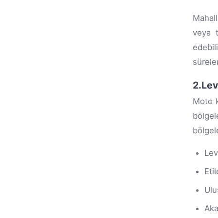
Mahall
veya t
edebil
sürele
2.Lev
Moto k
bölgel
bölgel
Lev
Etil
Ulu
Aka