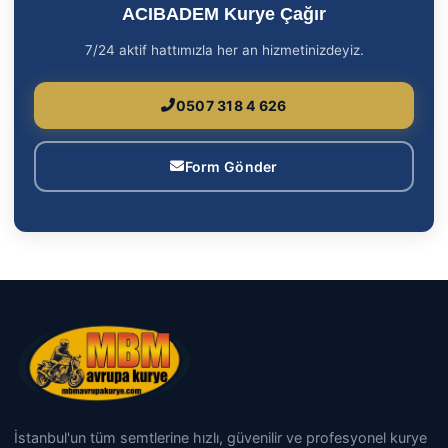
ACIBADEM Kurye Çağır
7/24 aktif hattımızla her an hizmetinizdeyiz.
0507 318 4 626
Form Gönder
İstanbul'un tüm semtlerine hızlı, güvenilir ve profesyonel kurye