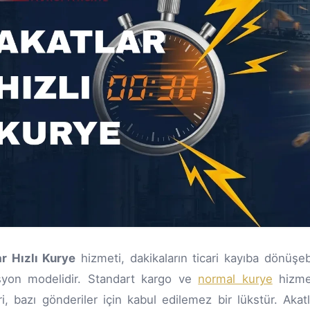
r Hızlı Kurye
hizmeti, dakikaların ticari kayıba dönüşeb
syon modelidir. Standart kargo ve
normal kurye
hizmet
ri, bazı gönderiler için kabul edilemez bir lükstür. Akatl