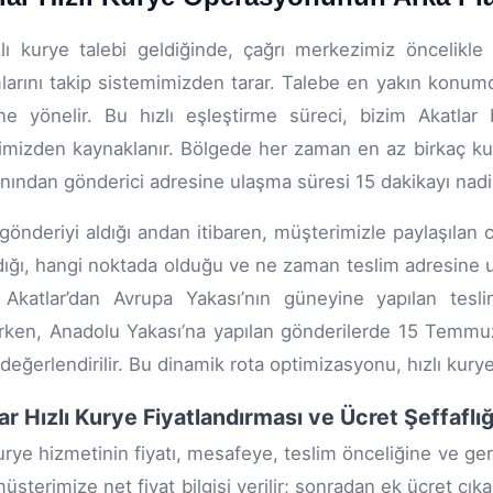
zlı kurye talebi geldiğinde, çağrı merkezimiz öncelikle
arını takip sistemimizden tarar. Talebe en yakın konumda
ne yönelir. Bu hızlı eşleştirme süreci, bizim Akatlar
jimizden kaynaklanır. Bölgede her zaman en az birkaç kur
anından gönderici adresine ulaşma süresi 15 dakikayı nadi
gönderiyi aldığı andan itibaren, müşterimizle paylaşılan c
dığı, hangi noktada olduğu ve ne zaman teslim adresine ula
ir. Akatlar’dan Avrupa Yakası’nın güneyine yapılan tesli
ırken, Anadolu Yakası’na yapılan gönderilerde 15 Temmuz
 değerlendirilir. Bu dinamik rota optimizasyonu, hızlı kurye
ar Hızlı Kurye Fiyatlandırması ve Ücret Şeffaflığ
kurye hizmetinin fiyatı, mesafeye, teslim önceliğine ve ger
üşterimize net fiyat bilgisi verilir; sonradan ek ücret ç