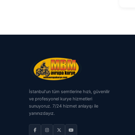
İstanbul'un tüm semtlerine hızlı, güvenilir
ve profesyonel kurye hizmetleri
sunuyoruz. 7/24 hizmet anlayışı ile
yanınızdayız.