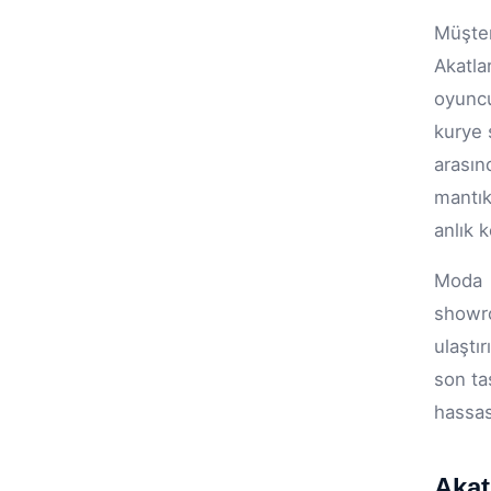
Müşter
Akatla
oyuncu
kurye 
arasın
mantık
anlık 
Moda v
showro
ulaştı
son ta
hassas
Akat