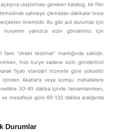
çılışına ulaştırması gereken katalog, bir film
tro temsilinde sahneye çıkmadan dakikalar önce
çekten önemlidir. Bu gibi acil durumlar için
n kuryenin yalnızca sizin gönderiniz için
farkı “direkt teslimat” mantığında saklıdır.
nirken, hızlı kurye sadece sizin gönderinizi
arak fiyatı standart hizmete göre yükseltir
ar içinden Akatlar’a veya komşu mahallelere
genellikle 30-45 dakika içinde tamamlanırken,
afik ve mesafeye göre 60-120 dakika aralığında
ik Durumlar