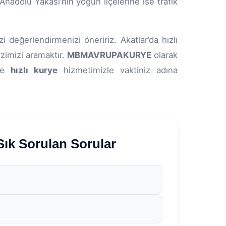
Anadolu Yakası’nın yoğun ilçelerine ise trafik
 değerlendirmenizi öneririz. Akatlar’da hızlı
zimizi aramaktır.
MBMAVRUPAKURYE
olarak
 ve
hızlı kurye
hizmetimizle vaktiniz adına
k Sorulan Sorular