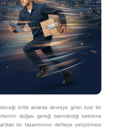
ileceği kritik anlarda devreye giren özel bir
lerinin doğası gereği barındırdığı bekleme
ar’daki bir tasarımcının defileye yetiştirmesi