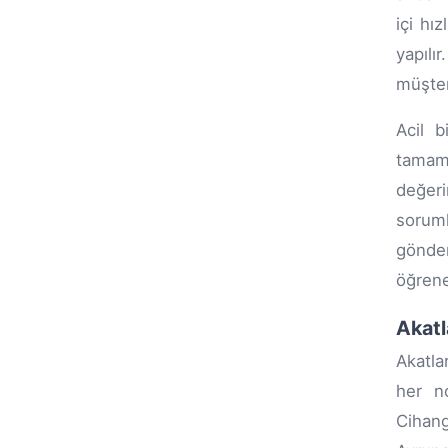
içi hı
yapılı
müşter
Acil b
tamaml
değer
soruml
gönde
öğreneb
Akatl
Akatlar
her no
Cihang