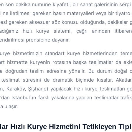
n son dakika numune kıyafeti, bir sanat galerisinin sergi a
aline iletilmesi gereken basın materyalleri veya bir tiya
esi gereken aksesuar söz konusu olduğunda, dakikalar ger
ladığımız hızlı kurye sistemi, çağrı anından itibare
endirilmesi prensibine dayanır.
kurye hizmetimizin standart kurye hizmetlerinden temel 
rt hizmette kuryenin rotasına başka teslimatlar da ekle
ve doğrudan teslim adresine yönelir. Bu durum doğal ol
teslimat süresini de dramatik biçimde kısaltır. Akatl
m, Karaköy, Şişhane) yapılacak hızlı kurye teslimatları 
r’dan İstanbul’un farklı yakalarına yapılan teslimatlar tr
na ulaşır.
lar Hızlı Kurye Hizmetini Tetikleyen Tip