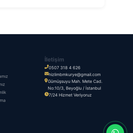
İletişim
0507 318 4 626
hizlimbmkurye@gmail.com
kamız
Gümüşsuyu Mah. Mete Cad.
mız
No:10/3, Beyoğlu / İstanbul
nlik
7/24 Hizmet Veriyoruz
tma