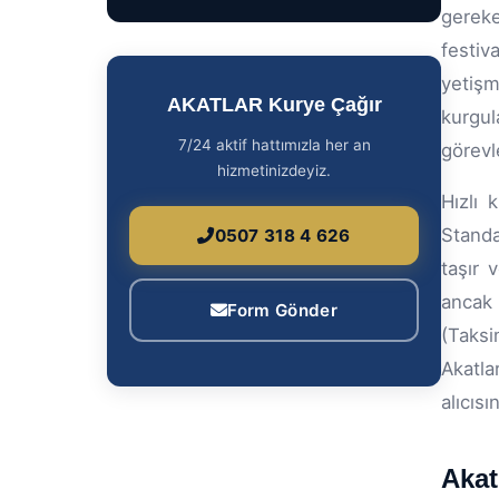
gereke
festiv
yetişm
AKATLAR Kurye Çağır
kurgu
7/24 aktif hattımızla her an
görevl
hizmetinizdeyiz.
Hızlı 
Standa
0507 318 4 626
taşır 
ancak 
Form Gönder
(Taksi
Akatla
alıcısı
Akat