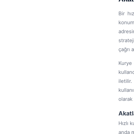
Bir hı
konuml
adresi
strate
çağrı 
Kurye 
kullan
iletil
kullan
olarak
Akatl
Hızlı 
anda m