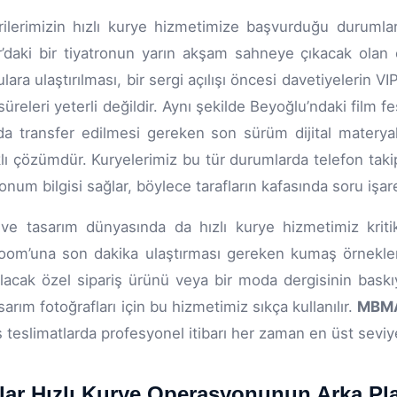
ilerimizin hızlı kurye hizmetimize başvurduğu durumların
r’daki bir tiyatronun yarın akşam sahneye çıkacak olan 
lara ulaştırılması, bir sergi açılışı öncesi davetiyelerin V
süreleri yeterli değildir. Aynı şekilde Beyoğlu’ndaki film f
da transfer edilmesi gereken son sürüm dijital materyall
lı çözümdür. Kuryelerimiz bu tür durumlarda telefon taki
konum bilgisi sağlar, böylece tarafların kafasında soru işar
e tasarım dünyasında da hızlı kurye hizmetimiz kritik b
om’una son dakika ulaştırması gereken kumaş örnekleri
rılacak özel sipariş ürünü veya bir moda dergisinin bas
sarım fotoğrafları için bu hizmetimiz sıkça kullanılır.
MBM
 teslimatlarda profesyonel itibarı her zaman en üst seviy
lar Hızlı Kurye Operasyonunun Arka Pla