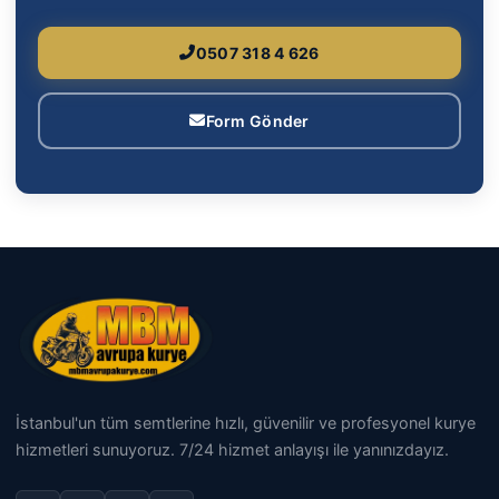
0507 318 4 626
Form Gönder
İstanbul'un tüm semtlerine hızlı, güvenilir ve profesyonel kurye
hizmetleri sunuyoruz. 7/24 hizmet anlayışı ile yanınızdayız.