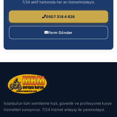
7/24 aktif hattımızla her an hizmetinizdeyiz.
0507 318 4 626
Form Gönder
İstanbul'un tüm semtlerine hızlı, güvenilir ve profesyonel kurye
hizmetleri sunuyoruz. 7/24 hizmet anlayışı ile yanınızdayız.