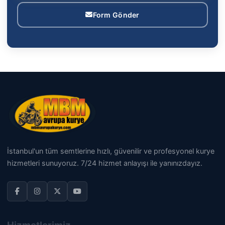
Form Gönder
İstanbul'un tüm semtlerine hızlı, güvenilir ve profesyonel kurye
hizmetleri sunuyoruz. 7/24 hizmet anlayışı ile yanınızdayız.