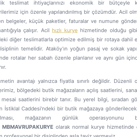
lik teslimat ihtiyaçlarınızı ekonomik bir bütçeyle
ilerimiz için özenle yapılandırılmış bir çözümdür. Acil olm
n belgeler, küçük paketler, faturalar ve numune gönderil
antığıyla çalışır. Acil
hızlı kurye
hizmetinde olduğu gibi 
eki diğer teslimatlarla optimize edilmiş bir rotaya dahil
disiplinin temelidir. Ataköy’ın yoğun pasaj ve sokak ya
nde rotalar her sabah özenle planlanır ve aynı gün için
ır.
metin avantajı yalnızca fiyatla sınırlı değildir. Düzenl
erimiz, bölgedeki butik mağazaların açılış saatlerini, sanat
mesai saatlerini birebir tanır. Bu yerel bilgi, sıradan g
n İstiklal Caddesi’ndeki bir butik mağazaya gönderilece
tırılması, mağazanın günlük operasyonunu b
.
MBMAVRUPAKURYE
olarak normal kurye hizmetinde de
 profesyonel bir disiplinden asla taviz vermeyiz.