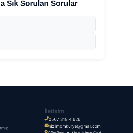
ık Sorulan Sorular
İletişim
0507 318 4 626
hizlimbmkurye@gmail.com
kamız
Gümüşsuyu Mah. Mete Cad.