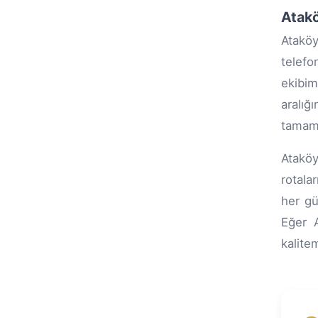
Atakö
Atakö
telefo
ekibim
aralı
tamaml
Ataköy
rotala
her gü
Eğer A
kalite