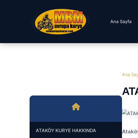
Ana Sayfa
Ana Sa
AT
ATAKÖY KURYE HAKKINDA
Atakö