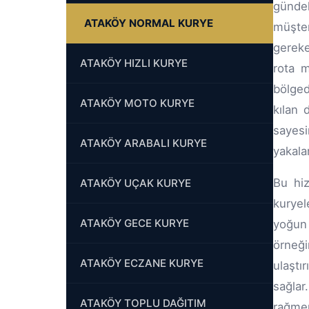
günde
ATAKÖY NORMAL KURYE
müşter
gereke
ATAKÖY HIZLI KURYE
rota m
bölged
ATAKÖY MOTO KURYE
kılan 
sayesi
ATAKÖY ARABALI KURYE
yakalan
Bu hiz
ATAKÖY UÇAK KURYE
kuryel
ATAKÖY GECE KURYE
yoğun 
örneği
ATAKÖY ECZANE KURYE
ulaş
sağlar
ATAKÖY TOPLU DAĞITIM
rağmen