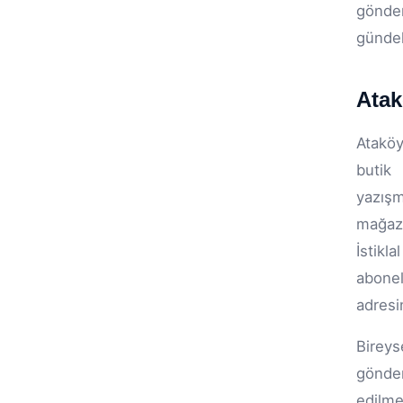
gönder
gündel
Atak
Ataköy
butik 
yazışm
mağaza
İstikl
abone
adresi
Bireys
gönder
edilme