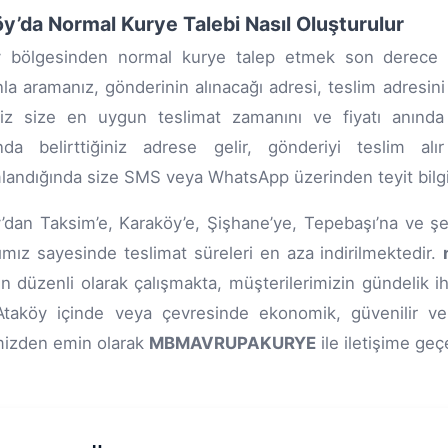
y’da Normal Kurye Talebi Nasıl Oluşturulur
y bölgesinden normal kurye talep etmek son derece ko
nla aramanız, gönderinin alınacağı adresi, teslim adresini 
iz size en uygun teslimat zamanını ve fiyatı anında 
ğında belirttiğiniz adrese gelir, gönderiyi teslim a
andığında size SMS veya WhatsApp üzerinden teyit bilgisi 
’dan Taksim’e, Karaköy’e, Şişhane’ye, Tepebaşı’na ve şe
rımız sayesinde teslimat süreleri en aza indirilmektedir.
n düzenli olarak çalışmakta, müşterilerimizin gündelik ih
taköy içinde veya çevresinde ekonomik, güvenilir ve 
mizden emin olarak
MBMAVRUPAKURYE
ile iletişime geçe