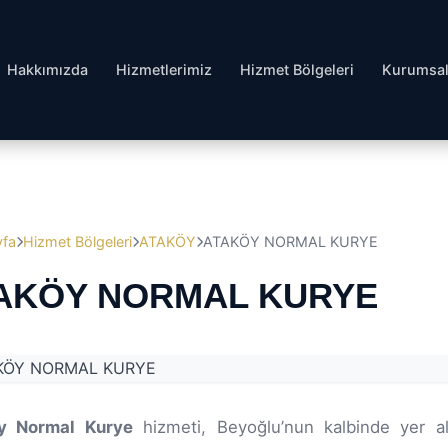
Hakkımızda
Hizmetlerimiz
Hizmet Bölgeleri
Kurumsa
yfa
Hizmet Bölgeleri
ATAKÖY
ATAKÖY NORMAL KURYE
AKÖY NORMAL KURYE
y Normal Kurye
hizmeti, Beyoğlu’nun kalbinde yer a