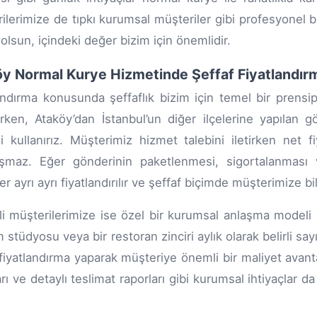
ilerimize de tıpkı kurumsal müşteriler gibi profesyonel 
 olsun, içindeki değer bizim için önemlidir.
y Normal Kurye Hizmetinde Şeffaf Fiyatlandır
andırma konusunda şeffaflık bizim için temel bir prensiptir
rken, Ataköy’dan İstanbul’un diğer ilçelerine yapılan g
i kullanırız. Müşterimiz hizmet talebini iletirken net f
aşmaz. Eğer gönderinin paketlenmesi, sigortalanması 
r ayrı ayrı fiyatlandırılır ve şeffaf biçimde müşterimize bild
i müşterilerimize ise özel bir kurumsal anlaşma modeli 
m stüdyosu veya bir restoran zinciri aylık olarak belirli s
fiyatlandırma yaparak müşteriye önemli bir maliyet avant
arı ve detaylı teslimat raporları gibi kurumsal ihtiyaçlar