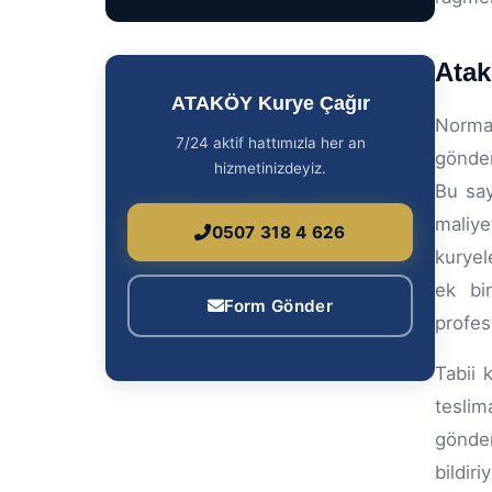
Atak
ATAKÖY Kurye Çağır
Norma
7/24 aktif hattımızla her an
gönder
hizmetinizdeyiz.
Bu say
maliye
0507 318 4 626
kuryel
ek bi
Form Gönder
profesy
Tabii 
teslim
gönder
bildi