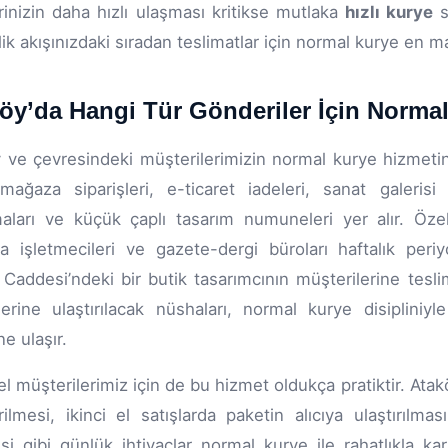
inizin daha hızlı ulaşması kritikse mutlaka
hızlı kurye
s
ik akışınızdaki sıradan teslimatlar için normal kurye en man
öy’da Hangi Tür Gönderiler İçin Normal
 ve çevresindeki müşterilerimizin normal kurye hizmetini 
mağaza siparişleri, e-ticaret iadeleri, sanat galeris
aları ve küçük çaplı tasarım numuneleri yer alır. Özell
 işletmecileri ve gazete-dergi büroları haftalık peri
al Caddesi’ndeki bir butik tasarımcının müşterilerine tes
lerine ulaştırılacak nüshaları, normal kurye disipli
ne ulaşır.
el müşterilerimiz için de bu hizmet oldukça pratiktir. Atak
ilmesi, ikinci el satışlarda paketin alıcıya ulaştırılmas
si gibi günlük ihtiyaçlar normal kurye ile rahatlıkla kar