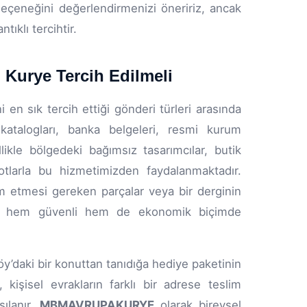
eçeneğini değerlendirmenizi öneririz, ancak
tıklı tercihtir.
 Kurye Tercih Edilmeli
en sık tercih ettiği gönderi türleri arasında
i katalogları, banka belgeleri, resmi kurum
ikle bölgedeki bağımsız tasarımcılar, butik
yotlarla bu hizmetimizden faydalanmaktadır.
lim etmesi gereken parçalar veya bir derginin
niyle hem güvenli hem de ekonomik biçimde
öy’daki bir konuttan tanıdığa hediye paketinin
ı, kişisel evrakların farklı bir adrese teslim
şılanır.
MBMAVRUPAKURYE
olarak bireysel