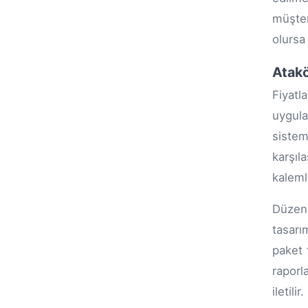
müşter
olursa
Atakö
Fiyatl
uygula
sistem
karşıl
kalemle
Düzenl
tasarı
paket 
raporl
iletilir.