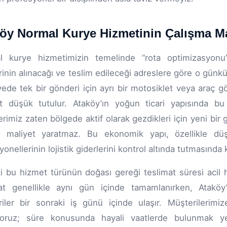
öy Normal Kurye Hizmetinin Çalışma Man
l kurye hizmetimizin temelinde “rota optimizasyonu”
inin alınacağı ve teslim edileceği adreslere göre o günk
ede tek bir gönderi için ayrı bir motosiklet veya araç g
t düşük tutulur. Ataköy’ın yoğun ticari yapısında bu
erimiz zaten bölgede aktif olarak gezdikleri için yeni bi
r maliyet yaratmaz. Bu ekonomik yapı, özellikle düş
onellerinin lojistik giderlerini kontrol altında tutmasında k
ki bu hizmet türünün doğası gereği teslimat süresi acil 
at genellikle aynı gün içinde tamamlanırken, Ataköy’d
iler bir sonraki iş günü içinde ulaşır. Müşterilerim
riyoruz; süre konusunda hayali vaatlerde bulunmak y