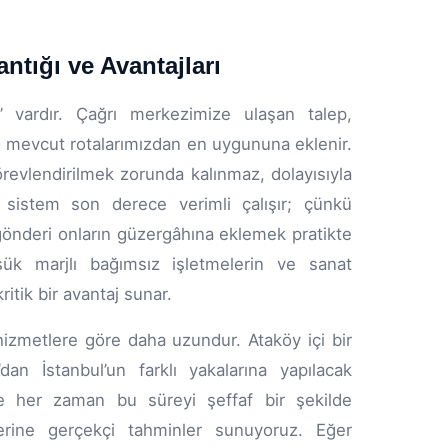
tığı ve Avantajları
 vardır. Çağrı merkezimize ulaşan talep,
ü mevcut rotalarımızdan en uygununa eklenir.
örevlendirilmek zorunda kalınmaz, dolayısıyla
 sistem son derece verimli çalışır; çünkü
r gönderi onların güzergâhına eklemek pratikte
ük marjlı bağımsız işletmelerin ve sanat
ritik bir avantaj sunar.
hizmetlere göre daha uzundur. Ataköy içi bir
an İstanbul’un farklı yakalarına yapılacak
ize her zaman bu süreyi şeffaf bir şekilde
erine gerçekçi tahminler sunuyoruz. Eğer