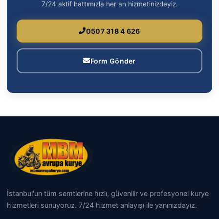
7/24 aktif hattımızla her an hizmetinizdeyiz.
0507 318 4 626
Form Gönder
İstanbul'un tüm semtlerine hızlı, güvenilir ve profesyonel kurye
hizmetleri sunuyoruz. 7/24 hizmet anlayışı ile yanınızdayız.