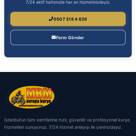
7/24 aktif hattımızla her an hizmetinizdeyiz.
0507 318 4 626
Form Gönder
İstanbul'un tüm semtlerine hızlı, güvenilir ve profesyonel kurye
hizmetleri sunuyoruz. 7/24 hizmet anlayışı ile yanınızdayız.