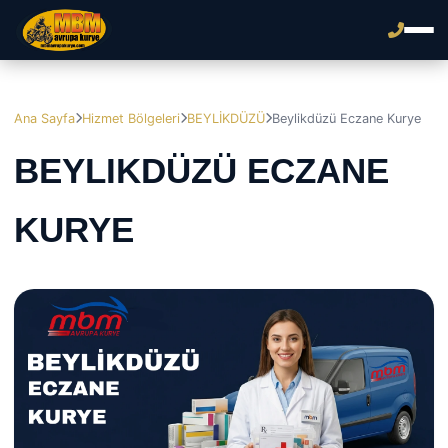
Ana Sayfa
Hizmet Bölgeleri
BEYLİKDÜZÜ
Beylikdüzü Eczane Kurye
BEYLIKDÜZÜ ECZANE
KURYE