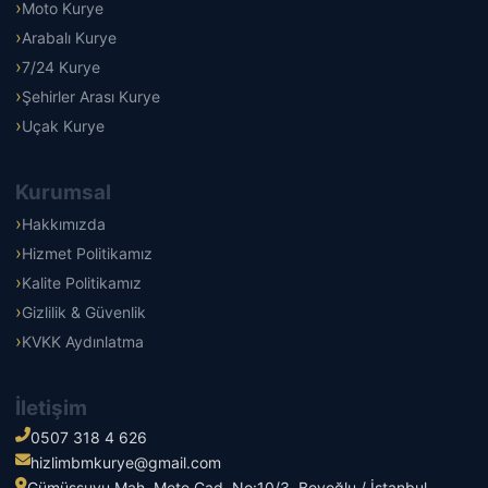
Moto Kurye
Arabalı Kurye
7/24 Kurye
Şehirler Arası Kurye
Uçak Kurye
Kurumsal
Hakkımızda
Hizmet Politikamız
Kalite Politikamız
Gizlilik & Güvenlik
KVKK Aydınlatma
İletişim
0507 318 4 626
hizlimbmkurye@gmail.com
Gümüşsuyu Mah. Mete Cad. No:10/3, Beyoğlu / İstanbul