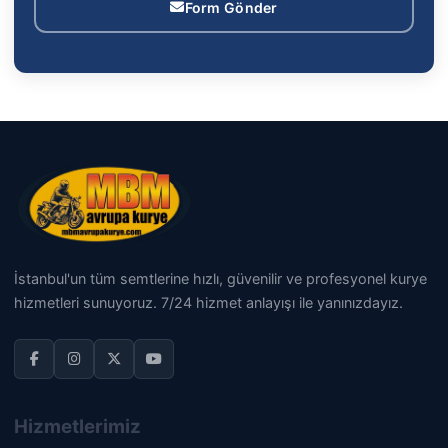
Form Gönder
İstanbul'un tüm semtlerine hızlı, güvenilir ve profesyonel kurye
hizmetleri sunuyoruz. 7/24 hizmet anlayışı ile yanınızdayız.
Hizmetlerimiz