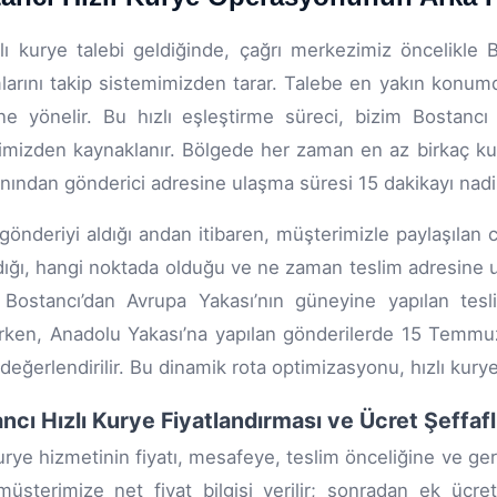
zlı kurye talebi geldiğinde, çağrı merkezimiz öncelikle 
arını takip sistemimizden tarar. Talebe en yakın konumda
ne yönelir. Bu hızlı eşleştirme süreci, bizim Bostanc
jimizden kaynaklanır. Bölgede her zaman en az birkaç kur
anından gönderici adresine ulaşma süresi 15 dakikayı nadi
gönderiyi aldığı andan itibaren, müşterimizle paylaşılan c
dığı, hangi noktada olduğu ve ne zaman teslim adresine ula
ir. Bostancı’dan Avrupa Yakası’nın güneyine yapılan tesl
ırken, Anadolu Yakası’na yapılan gönderilerde 15 Temmuz
 değerlendirilir. Bu dinamik rota optimizasyonu, hızlı kurye
ncı Hızlı Kurye Fiyatlandırması ve Ücret Şeffafl
kurye hizmetinin fiyatı, mesafeye, teslim önceliğine ve ger
üşterimize net fiyat bilgisi verilir; sonradan ek ücr