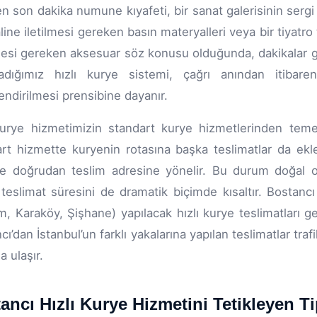
n son dakika numune kıyafeti, bir sanat galerisinin sergi a
aline iletilmesi gereken basın materyalleri veya bir tiya
esi gereken aksesuar söz konusu olduğunda, dakikalar ger
ladığımız hızlı kurye sistemi, çağrı anından itibare
endirilmesi prensibine dayanır.
kurye hizmetimizin standart kurye hizmetlerinden temel 
rt hizmette kuryenin rotasına başka teslimatlar da ekle
ve doğrudan teslim adresine yönelir. Bu durum doğal ol
teslimat süresini de dramatik biçimde kısaltır. Bostanc
m, Karaköy, Şişhane) yapılacak hızlı kurye teslimatları 
cı’dan İstanbul’un farklı yakalarına yapılan teslimatlar tr
na ulaşır.
ancı Hızlı Kurye Hizmetini Tetikleyen T