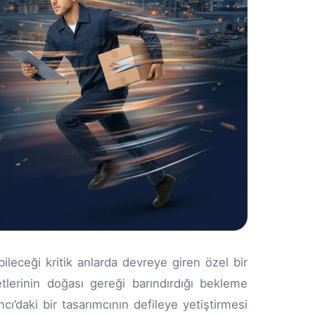
ileceği kritik anlarda devreye giren özel bir
lerinin doğası gereği barındırdığı bekleme
cı’daki bir tasarımcının defileye yetiştirmesi