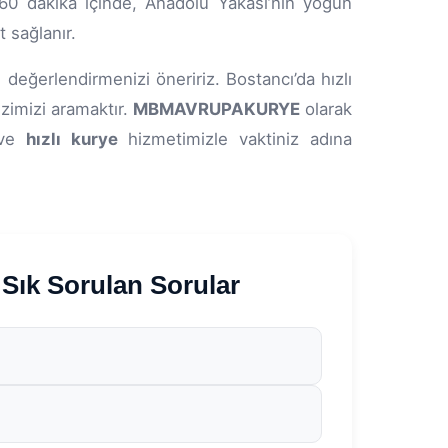
 60 dakika içinde, Anadolu Yakası’nın yoğun
 sağlanır.
değerlendirmenizi öneririz. Bostancı’da hızlı
zimizi aramaktır.
MBMAVRUPAKURYE
olarak
z ve
hızlı kurye
hizmetimizle vaktiniz adına
ık Sorulan Sorular