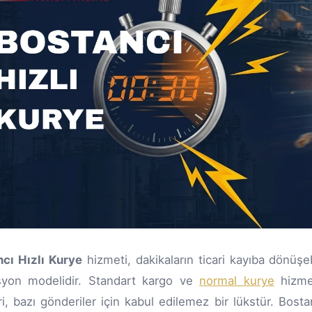
cı Hızlı Kurye
hizmeti, dakikaların ticari kayıba dönüşeb
syon modelidir. Standart kargo ve
normal kurye
hizmet
ri, bazı gönderiler için kabul edilemez bir lükstür. Bostan