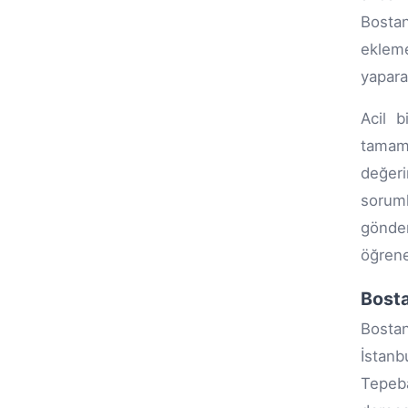
Bostan
ekleme
yapara
Acil b
tamaml
değer
soruml
gönde
öğreneb
Bosta
Bostan
İstanb
Tepeba