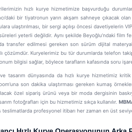
ilerimizin hızlı kurye hizmetimize başvurduğu durumların
cı’daki bir tiyatronun yarın akşam sahneye çıkacak olan
lara ulaştırılması, bir sergi açılışı öncesi davetiyelerin V
süreleri yeterli değildir. Aynı şekilde Beyoğlu’ndaki film f
da transfer edilmesi gereken son sürüm dijital materyall
lı çözümdür. Kuryelerimiz bu tür durumlarda telefon taki
konum bilgisi sağlar, böylece tarafların kafasında soru işar
e tasarım dünyasında da hızlı kurye hizmetimiz kritik b
om’una son dakika ulaştırması gereken kumaş örnekleri
rılacak özel sipariş ürünü veya bir moda dergisinin bas
sarım fotoğrafları için bu hizmetimiz sıkça kullanılır.
MBM
 teslimatlarda profesyonel itibarı her zaman en üst seviy
ancı Hızlı Kurye Operasyonunun Arka Pl