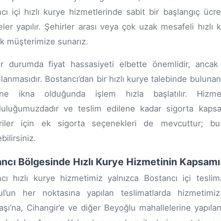
cı içi hızlı kurye hizmetlerinde sabit bir başlangıç ücr
ler yapılır. Şehirler arası veya çok uzak mesafeli hızlı ku
k müşterimize sunarız.
ir durumda fiyat hassasiyeti elbette önemlidir, ancak
anmasıdır. Bostancı’dan bir hızlı kurye talebinde buluna
ine ikna olduğunda işlem hızla başlatılır. Hizm
uluğumuzdadır ve teslim edilene kadar sigorta kapsam
riler için ek sigorta seçenekleri de mevcuttur; bu
ilirsiniz.
ncı Bölgesinde Hızlı Kurye Hizmetinin Kapsamı
cı hızlı kurye hizmetimiz yalnızca Bostancı içi teslimat
ul’un her noktasına yapılan teslimatlarda hizmetimiz 
şı’na, Cihangir’e ve diğer Beyoğlu mahallelerine yapılan