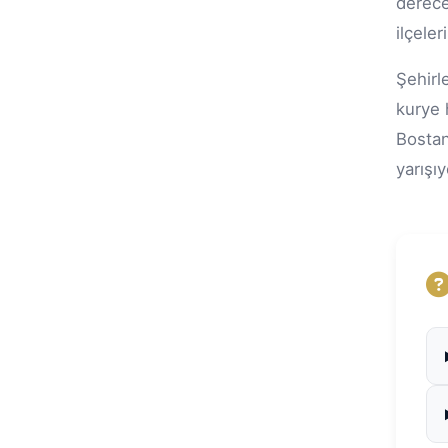
derece
ilçele
Şehirle
kurye 
Bostan
yarışı