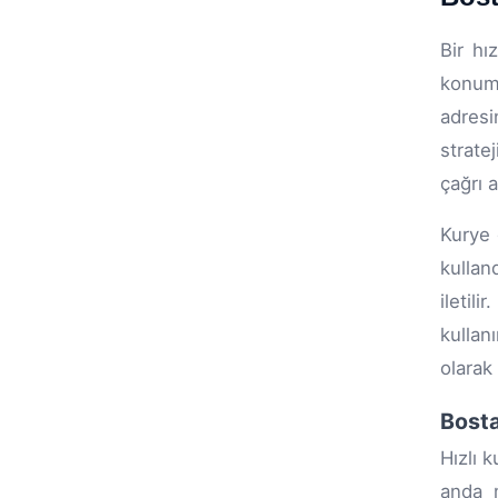
Bir hı
konuml
adresi
strate
çağrı 
Kurye 
kullan
iletil
kullan
olarak
Bosta
Hızlı 
anda m