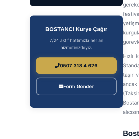
gereke
festiv
yetişm
BOSTANCI Kurye Çağır
kurgu
7/24 aktif hattımızla her an
görevl
hizmetinizdeyiz.
Hızlı 
Standa
0507 318 4 626
taşır 
ancak 
Form Gönder
(Taksi
Bostan
alıcısı
Bost