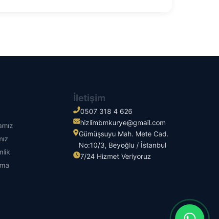
İletişim
0507 318 4 626
hizlimbmkurye@gmail.com
kamız
Gümüşsuyu Mah. Mete Cad.
mız
No:10/3, Beyoğlu / İstanbul
nlik
7/24 Hizmet Veriyoruz
tma