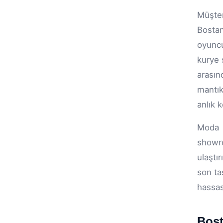
Müşter
Bostan
oyuncu
kurye 
arasın
mantık
anlık 
Moda v
showro
ulaştı
son ta
hassas
Bost