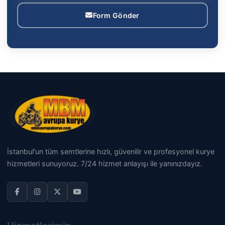
Form Gönder
İstanbul'un tüm semtlerine hızlı, güvenilir ve profesyonel kurye
hizmetleri sunuyoruz. 7/24 hizmet anlayışı ile yanınızdayız.