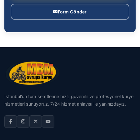
Form Gönder
İstanbul'un tüm semtlerine hızlı, güvenilir ve profesyonel kurye
hizmetleri sunuyoruz. 7/24 hizmet anlayışı ile yanınızdayız.