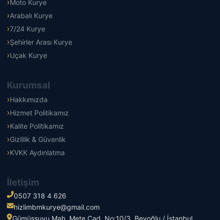
Moto Kurye
Arabalı Kurye
7/24 Kurye
Şehirler Arası Kurye
Uçak Kurye
Kurumsal
Hakkımızda
Hizmet Politikamız
Kalite Politikamız
Gizlilik & Güvenlik
KVKK Aydınlatma
İletişim
0507 318 4 626
hizlimbmkurye@gmail.com
Gümüşsuyu Mah. Mete Cad. No:10/3, Beyoğlu / İstanbul