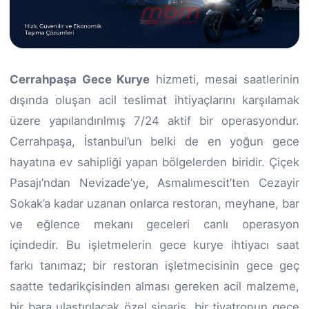
Cerrahpaşa Gece Kurye
hizmeti, mesai saatlerinin
dışında oluşan acil teslimat ihtiyaçlarını karşılamak
üzere yapılandırılmış 7/24 aktif bir operasyondur.
Cerrahpaşa, İstanbul’un belki de en yoğun gece
hayatına ev sahipliği yapan bölgelerden biridir. Çiçek
Pasajı’ndan Nevizade’ye, Asmalımescit’ten Cezayir
Sokak’a kadar uzanan onlarca restoran, meyhane, bar
ve eğlence mekanı geceleri canlı operasyon
içindedir. Bu işletmelerin gece kurye ihtiyacı saat
farkı tanımaz; bir restoran işletmecisinin gece geç
saatte tedarikçisinden alması gereken acil malzeme,
bir bara ulaştırılacak özel sipariş, bir tiyatronun gece