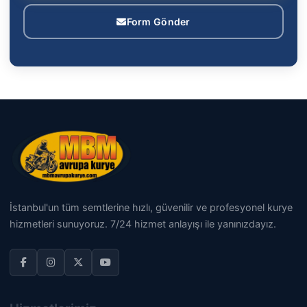
Form Gönder
İstanbul'un tüm semtlerine hızlı, güvenilir ve profesyonel kurye
hizmetleri sunuyoruz. 7/24 hizmet anlayışı ile yanınızdayız.