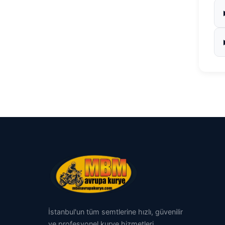
İstanbul'un tüm semtlerine hızlı, güvenilir
ve profesyonel kurye hizmetleri