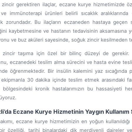
zincir gerektiren ilaçlar, eczane kurye hizmetimizde özel 
r ve immünoterapi ürünleri belirli sıcaklık aralıkların
k zorundadır. Bu ilaçların eczaneden hastaya geçen s
iğini kaybetmesine ve hastanın tedavisinin aksamasına yol
yonu ve buz aküleri sayesinde, soğuk zincir kesilmeden t
zincir taşıma için özel bir bilinç düzeyi de gerekir. 
nu, eczanedeki teslim alma sürecini ve hasta evine tesl
nde öğrenmektedir. Bir insülin kalemini yaz sıcağında pl
ekipmanla 30 dakika içinde teslim etmek arasındaki farkı
i bölgesindeki kronik hastalarımızın bu hassasiyeti h
üyoruz.
li’da Eczane Kurye Hizmetinin Yaygın Kullanım 
bakımı, eczane kurye hizmetimizin en yoğun kullanıldığı 
ir özelliği, tarihi binalardaki dik merdivenli daireler v