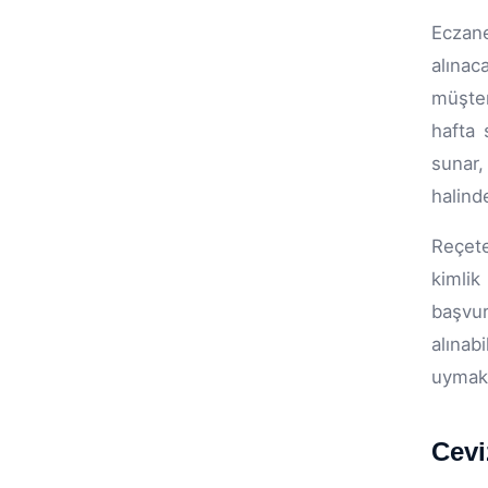
Eczane
alınac
müşter
hafta 
sunar,
halind
Reçete
kimlik
başvur
alınab
uymak,
Cevi