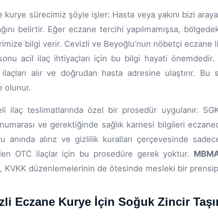
 kurye sürecimiz şöyle işler: Hasta veya yakını bizi araya
ağını belirtir. Eğer eczane tercihi yapılmamışsa, bölgede
imize bilgi verir. Cevizli ve Beyoğlu’nun nöbetçi eczane 
sonu acil ilaç ihtiyaçları için bu bilgi hayati önemdedi
 ilaçları alır ve doğrudan hasta adresine ulaştırır. Bu
e olunur.
li ilaç teslimatlarında özel bir prosedür uygulanır. SG
 numarası ve gerektiğinde sağlık karnesi bilgileri eczaned
u anında alırız ve gizlilik kuralları çerçevesinde sadec
ilen OTC ilaçlar için bu prosedüre gerek yoktur.
MBMA
 KVKK düzenlemelerinin de ötesinde mesleki bir prensipt
zli Eczane Kurye İçin Soğuk Zincir Taş