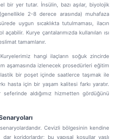
bir yer tutar. İnsülin, bazı aşılar, biyolojik
da (genellikle 2-8 derece arasında) muhafaza
ürede uygun sıcaklıkta tutulmaması, ilacın
 açabilir. Kurye çantalarımızda kullanılan ısı
eslimat tamamlanır.
Kuryelerimiz hangi ilaçların soğuk zincirde
im aşamasında izlenecek prosedürleri eğitim
astik bir poşet içinde saatlerce taşımak ile
 hasta için bir yaşam kalitesi farkı yaratır.
er seferinde aldığımız hizmetten gördüğünü
Senaryoları
senaryolardandır. Cevizli bölgesinin kendine
e dar koridorlardır; bu yapısal koşullar yaşlı