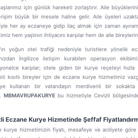
aşlarımız için günlük hareketi zorlaştırır. Aile büyükle
erişim büyük bir mesele haline gelir. Aile üyeleri uzakt
yle her ay eczaneye gidip ilaç almak için zaman ayıramı
miz hem yaşlının ihtiyacını karşılar hem de aile bireylerini
i’ın yoğun otel trafiği nedeniyle turistlere yönelik e
mızdan İngilizce iletişim kurabilen operasyon ekibimiz,
yonelce karşılar; otele giden bir kurye reçeteyi hızla u
yeti kısıtlı bireyler için de eczane kurye hizmetimiz vaz
lye kullanan bir vatandaşın merdivenli bir sokak
r.
MBMAVRUPAKURYE
bu hizmetiyle Cevizli bölgesinde
li Eczane Kurye Hizmetinde Şeffaf Fiyatlandır
 kurye hizmetimizin fiyatı, mesafeye ve aciliyete göre bel