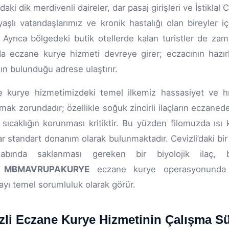
daki dik merdivenli daireler, dar pasaj girişleri ve İstikla
ı yaşlı vatandaşlarımız ve kronik hastalığı olan bireyler
r. Ayrıca bölgedeki butik otellerde kalan turistler de za
a eczane kurye hizmeti devreye girer; eczacının hazır
ın bulunduğu adrese ulaştırır.
 kurye hizmetimizdeki temel ilkemiz hassasiyet ve hızdır
mak zorundadır; özellikle soğuk zincirli ilaçların eczan
sıcaklığın korunması kritiktir. Bu yüzden filomuzda ısı 
ar standart donanım olarak bulunmaktadır. Cevizli’daki bi
labında saklanması gereken bir biyolojik ilaç, 
.
MBMAVRUPAKURYE
eczane kurye operasyonunda sa
ayı temel sorumluluk olarak görür.
zli Eczane Kurye Hizmetinin Çalışma Sü