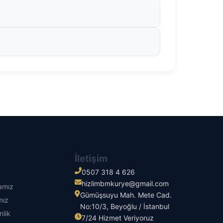
İletişim
0507 318 4 626
hizlimbmkurye@gmail.com
kamız
Gümüşsuyu Mah. Mete Cad.
mız
No:10/3, Beyoğlu / İstanbul
nlik
7/24 Hizmet Veriyoruz