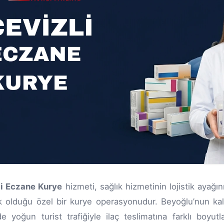
li Eczane Kurye
hizmeti, sağlık hizmetinin lojistik ayağ
 olduğu özel bir kurye operasyonudur. Beyoğlu’nun kal
 yoğun turist trafiğiyle ilaç teslimatına farklı boyutl