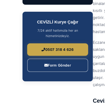
binalar
kısıtl
getiri
CEVİZLİ Kurye Çağır
noktad
7/24 aktif hattımızla her an
hastan
hizmetinizdeyiz.
Eczane
saklan
0507 318 4 626
uygun 
çantal
Form Gönder
buzdo
ulaşır
çalışm
Cevi