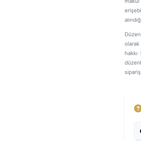
makul 
erişeb
alındı
Düzenl
olarak
hakkı 
düzenli
sipari