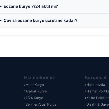
Eczane kurye 7/24 aktif mi?
Cevi̇zli̇ eczane kurye ücreti ne kadar?
Hizmetlerimiz
Kurumsal
Moto Kurye
Hakkımızda
Arabalı Kurye
Hizmet Politi
7/24 Kurye
Kalite Politika
Şehirler Arası Kurye
Gizlilik & Güve