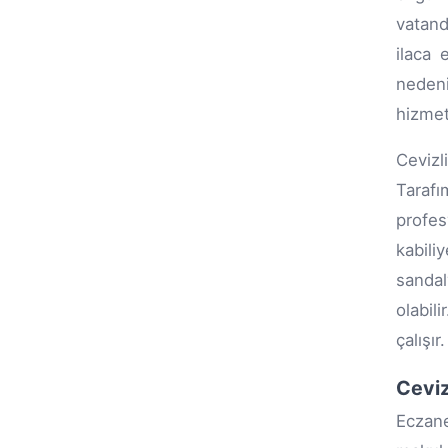
vatand
ilaca 
nedeni
hizmeti
Cevizl
Tarafı
profes
kabili
sanda
olabili
çalışır.
Ceviz
Eczane