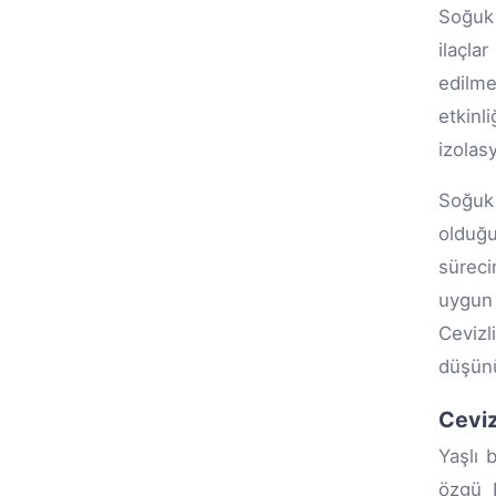
Soğuk 
ilaçla
edilme
etkinl
izolas
Soğuk 
olduğu
süreci
uygun 
Cevizl
düşün
Ceviz
Yaşlı 
özgü b