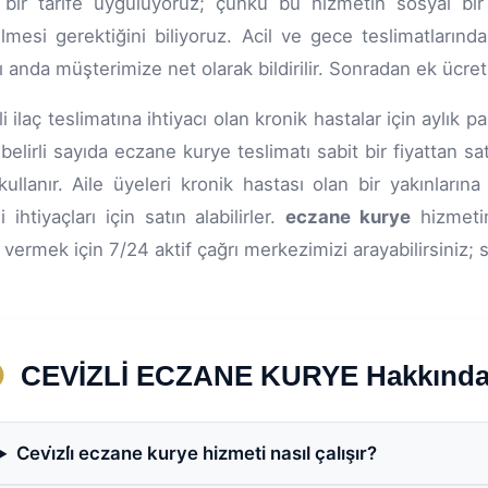
bir tarife uyguluyoruz; çünkü bu hizmetin sosyal bir 
ilmesi gerektiğini biliyoruz. Acil ve gece teslimatlarında 
ğı anda müşterimize net olarak bildirilir. Sonradan ek ücr
i ilaç teslimatına ihtiyacı olan kronik hastalar için aylık
 belirli sayıda eczane kurye teslimatı sabit bir fiyattan s
kullanır. Aile üyeleri kronik hastası olan bir yakınların
 ihtiyaçları için satın alabilirler.
eczane kurye
hizmetim
ş vermek için 7/24 aktif çağrı merkezimizi arayabilirsiniz; 
CEVİZLİ ECZANE KURYE Hakkında S
Cevi̇zli̇ eczane kurye hizmeti nasıl çalışır?