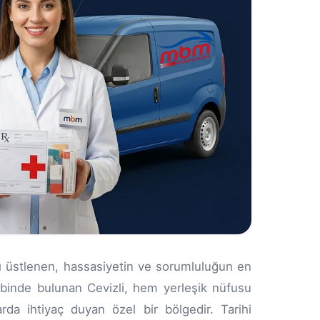
ını üstlenen, hassasiyetin ve sorumluluğun en
binde bulunan Cevizli, hem yerleşik nüfusu
arda ihtiyaç duyan özel bir bölgedir. Tarihi