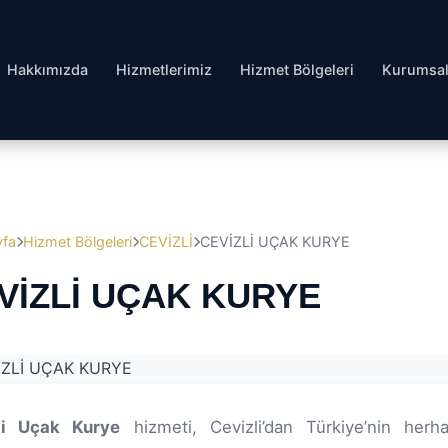
Hakkımızda
Hizmetlerimiz
Hizmet Bölgeleri
Kurumsa
yfa
Hizmet Bölgeleri
CEVİZLİ
CEVİZLİ UÇAK KURYE
VİZLİ UÇAK KURYE
li Uçak Kurye
hizmeti, Cevizli’dan Türkiye’nin herh