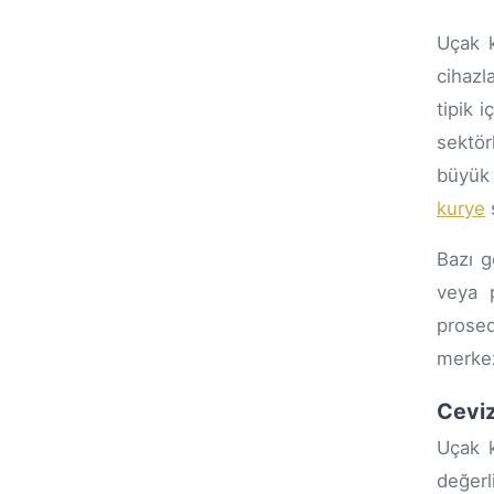
Uçak k
cihazl
tipik i
sektör
büyük
kurye
ş
Bazı gö
veya p
prosed
merkez
Ceviz
Uçak k
değerl