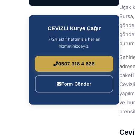
Uçak k
Bursa,
gönder
CEVİZLİ Kurye Çağır
gönder
7/24 aktif hattımızla her an
duruml
hizmetinizdeyiz.
Şehirl
0507 318 4 626
adrese
paketi
Form Gönder
Cevizl
yapılm
ve bun
prensi
Cevi