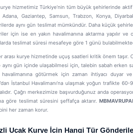
urye hizmetimiz Türkiye’nin tüm büyük şehirlerinde aktif 
 Adana, Gaziantep, Samsun, Trabzon, Konya, Diyarbakı
ilerde aynı gün teslimat mümkündür. Daha küçük şehirler
iler için ise en yakın havalimanına aktarma yapılır ve 
arda teslimat süresi mesafeye göre 1 günü bulabilmekted
er arası kurye hizmetinde uçuş saatleri kritik önem taşır. C
 aynı gün içinde ulaşabilmesi için, talebin sabah erken s
 havalimanına götürmek için zaman ihtiyacı duyar ve 
i’dan İstanbul Havalimanı’na ulaşmak yoğun trafikte 60-9
alıdır. Çağrı merkezimize başvurduğunuz anda operasyo
a göre teslimat süresini şeffafça aktarır.
MBMAVRUPA
bini her zaman korur.
zli Uçak Kurye İçin Hangi Tür Gönderi