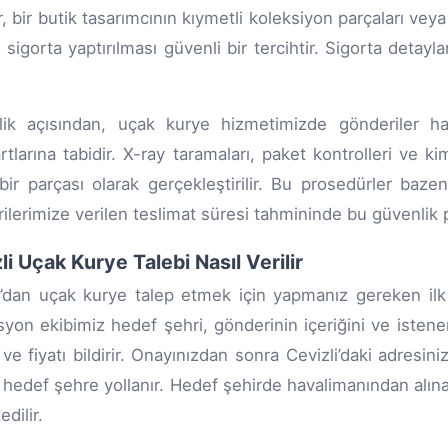
r, bir butik tasarımcının kıymetli koleksiyon parçaları veya
k sigorta yaptırılması güvenli bir tercihtir. Sigorta detayl
ik açısından, uçak kurye hizmetimizde gönderiler hava
rtlarına tabidir. X-ray taramaları, paket kontrolleri ve k
bir parçası olarak gerçekleştirilir. Bu prosedürler baze
ilerimize verilen teslimat süresi tahmininde bu güvenlik p
li Uçak Kurye Talebi Nasıl Verilir
i’dan uçak kurye talep etmek için yapmanız gereken ilk 
yon ekibimiz hedef şehri, gönderinin içeriğini ve isten
ve fiyatı bildirir. Onayınızdan sonra Cevizli’daki adresiniz
 hedef şehre yollanır. Hedef şehirde havalimanından alınan
edilir.