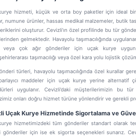
urye hizmeti, küçük ve orta boy paketler için ideal bir
ar, numune ürünler, hassas medikal malzemeler, butik tas
çeriklerini oluşturur. Cevizli’ın özel profilinde bu tür gön
lerinden gelmektedir. Havayolu taşımacılığında uygulanan
 veya çok ağır gönderiler için uçak kurye uygun 
ehirlerarası taşımacılığı veya özel kara yolu lojistik çözüml
nderi türleri, havayolu taşımacılığında özel kurallar gerekti
arlayıcı maddeler için uçak kurye yerine alternatif ç
ürleri uygulanır. Cevizli’daki müşterilerimizin bu tür
imiz onları doğru hizmet türüne yönlendirir ve gerekli pro
li Uçak Kurye Hizmetinde Sigortalama ve Güve
urye hizmetimizdeki tüm gönderiler standart olarak te
i gönderiler için ise ek sigorta seçenekleri sunarız. Cev