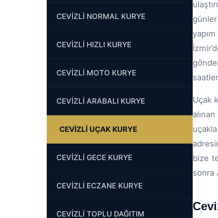
ulaştı
CEVİZLİ NORMAL KURYE
günler
yapım 
CEVİZLİ HIZLI KURYE
İzmir’
gönder
CEVİZLİ MOTO KURYE
saatle
Uçak k
CEVİZLİ ARABALI KURYE
alınan
uçakla
CEVİZLİ UÇAK KURYE
adresi
CEVİZLİ GECE KURYE
bize t
sonra 
CEVİZLİ ECZANE KURYE
Cevi
CEVİZLİ TOPLU DAĞITIM