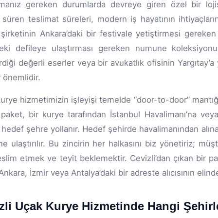
rmanız gereken durumlarda devreye giren özel bir loji
 süren teslimat süreleri, modern iş hayatının ihtiyaçları
şirketinin Ankara’daki bir festivale yetiştirmesi gereken
deki defileye ulaştırması gereken numune koleksiyonu,
diği değerli eserler veya bir avukatlık ofisinin Yargıtay’a 
r önemlidir.
urye hizmetimizin işleyişi temelde “door-to-door” mantığı
 paket, bir kurye tarafından İstanbul Havalimanı’na ve
 hedef şehre yollanır. Hedef şehirde havalimanından alınan
ne ulaştırılır. Bu zincirin her halkasını biz yönetiriz; 
eslim etmek ve teyit beklemektir. Cevizli’dan çıkan bir 
Ankara, İzmir veya Antalya’daki bir adreste alıcısının elind
zli Uçak Kurye Hizmetinde Hangi Şehirle