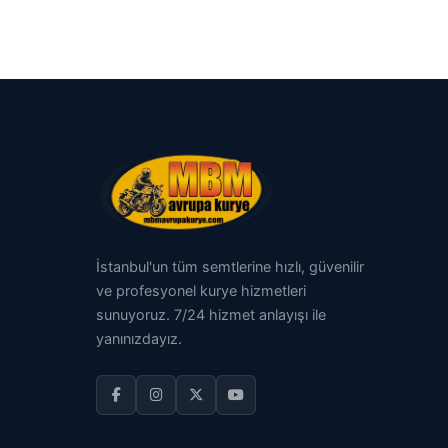
İstanbul'un tüm semtlerine hızlı, güvenilir
ve profesyonel kurye hizmetleri
sunuyoruz. 7/24 hizmet anlayışı ile
yanınızdayız.