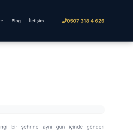
0507 318 4 626
l
Blog
İletişim
angi bir şehrine aynı gün içinde gönderi