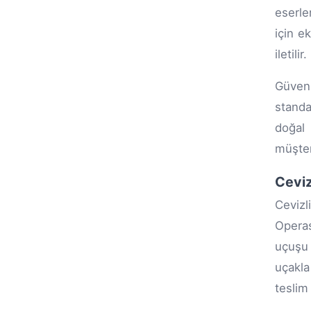
eserle
için e
iletilir.
Güvenl
standa
doğal 
müşter
Ceviz
Cevizl
Operas
uçuşu 
uçakla
teslim 