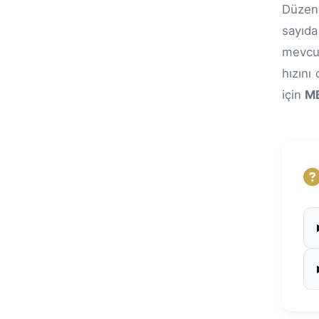
Düzenl
sayıda
mevcu
hızını
için
M