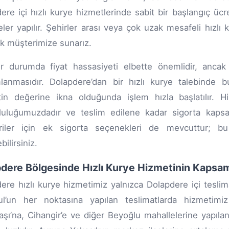
ere içi hızlı kurye hizmetlerinde sabit bir başlangıç ücr
ler yapılır. Şehirler arası veya çok uzak mesafeli hızlı ku
k müşterimize sunarız.
ir durumda fiyat hassasiyeti elbette önemlidir, ancak
anmasıdır. Dolapdere’dan bir hızlı kurye talebinde b
in değerine ikna olduğunda işlem hızla başlatılır. H
uluğumuzdadır ve teslim edilene kadar sigorta kapsam
riler için ek sigorta seçenekleri de mevcuttur; bu
ilirsiniz.
dere Bölgesinde Hızlı Kurye Hizmetinin Kapsa
ere hızlı kurye hizmetimiz yalnızca Dolapdere içi teslimat
ul’un her noktasına yapılan teslimatlarda hizmetimiz 
şı’na, Cihangir’e ve diğer Beyoğlu mahallelerine yapılan