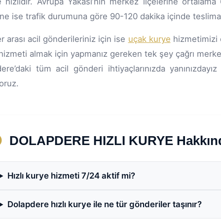
 hızlıdır. Avrupa Yakası’nın merkez ilçelerine ortalama
rine ise trafik durumuna göre 90-120 dakika içinde teslimat
r arası acil gönderileriniz için ise
uçak kurye
hizmetimizi d
hizmeti almak için yapmanız gereken tek şey çağrı merke
ere’daki tüm acil gönderi ihtiyaçlarınızda yanınızdayı
yoruz.
DOLAPDERE HIZLI KURYE Hakkında
Hızlı kurye hizmeti 7/24 aktif mi?
Dolapdere hızlı kurye ile ne tür gönderiler taşınır?