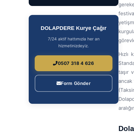
DOLAPDERE Kurye Çağır
gereke
festiv
7/24 aktif hattımızla her an
hizmetinizdeyiz.
yetişm
kurgu
0507 318 4 626
görevl
Hızlı 
Form Gönder
Standa
taşır 
ancak 
(Taksi
Dolapd
aralığı
Dola