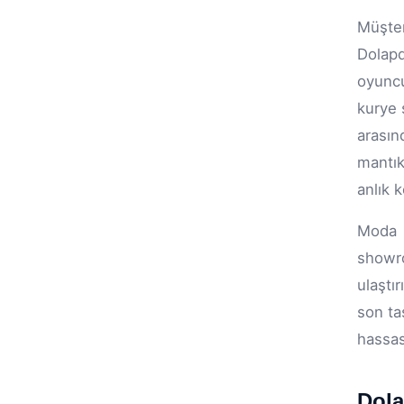
Müşter
Dolapd
oyuncu
kurye 
arasın
mantık
anlık 
Moda v
showro
ulaştı
son ta
hassas
Dola