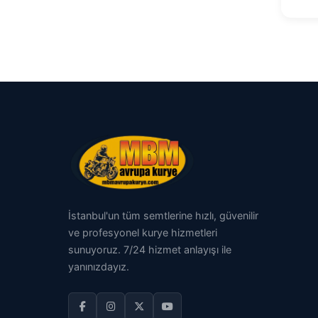
İstanbul'un tüm semtlerine hızlı, güvenilir
ve profesyonel kurye hizmetleri
sunuyoruz. 7/24 hizmet anlayışı ile
yanınızdayız.