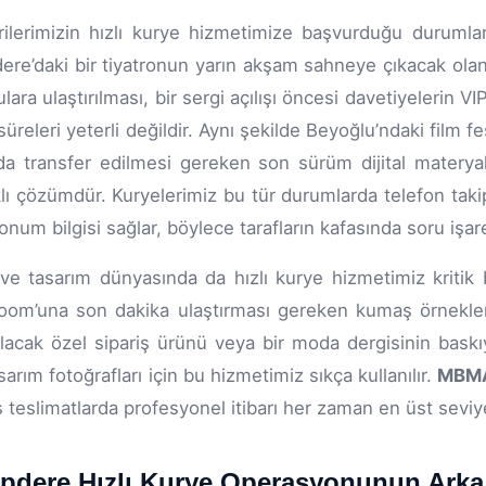
ilerimizin hızlı kurye hizmetimize başvurduğu durumların
ere’daki bir tiyatronun yarın akşam sahneye çıkacak olan
lara ulaştırılması, bir sergi açılışı öncesi davetiyelerin V
süreleri yeterli değildir. Aynı şekilde Beyoğlu’ndaki film f
da transfer edilmesi gereken son sürüm dijital materyall
lı çözümdür. Kuryelerimiz bu tür durumlarda telefon taki
konum bilgisi sağlar, böylece tarafların kafasında soru işar
e tasarım dünyasında da hızlı kurye hizmetimiz kritik bi
om’una son dakika ulaştırması gereken kumaş örnekleri
rılacak özel sipariş ürünü veya bir moda dergisinin bas
sarım fotoğrafları için bu hizmetimiz sıkça kullanılır.
MBM
 teslimatlarda profesyonel itibarı her zaman en üst seviy
pdere Hızlı Kurye Operasyonunun Arka 