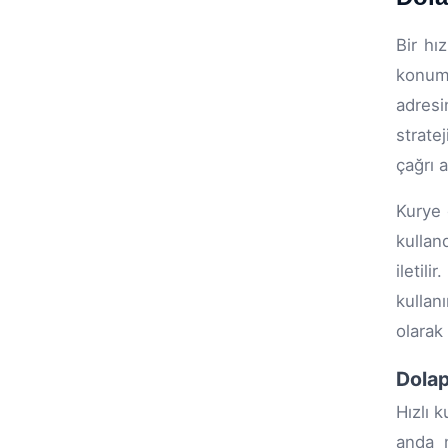
Bir hı
konuml
adresi
strate
çağrı 
Kurye 
kullan
iletil
kullan
olarak
Dolap
Hızlı 
anda m