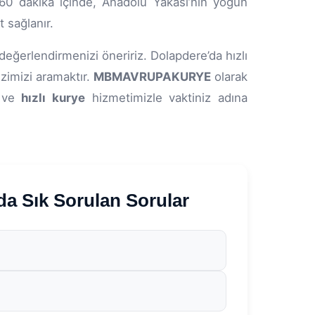
 60 dakika içinde, Anadolu Yakası’nın yoğun
 sağlanır.
eğerlendirmenizi öneririz. Dolapdere’da hızlı
zimizi aramaktır.
MBMAVRUPAKURYE
olarak
z ve
hızlı kurye
hizmetimizle vaktiniz adına
 Sık Sorulan Sorular