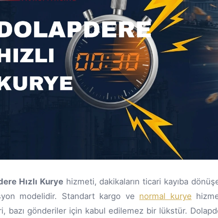
ere Hızlı Kurye
hizmeti, dakikaların ticari kayıba dönüşe
syon modelidir. Standart kargo ve
normal kurye
hizmet
ri, bazı gönderiler için kabul edilemez bir lükstür. Dolapd