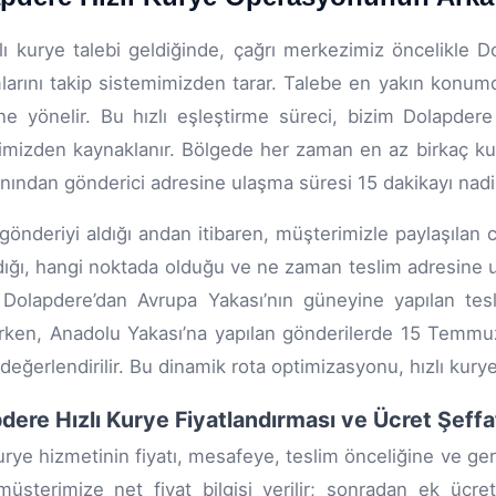
zlı kurye talebi geldiğinde, çağrı merkezimiz öncelikle 
arını takip sistemimizden tarar. Talebe en yakın konumda
ne yönelir. Bu hızlı eşleştirme süreci, bizim Dolapder
jimizden kaynaklanır. Bölgede her zaman en az birkaç kur
anından gönderici adresine ulaşma süresi 15 dakikayı nadi
gönderiyi aldığı andan itibaren, müşterimizle paylaşılan c
dığı, hangi noktada olduğu ve ne zaman teslim adresine ula
ir. Dolapdere’dan Avrupa Yakası’nın güneyine yapılan tesl
ırken, Anadolu Yakası’na yapılan gönderilerde 15 Temmuz
 değerlendirilir. Bu dinamik rota optimizasyonu, hızlı kurye
dere Hızlı Kurye Fiyatlandırması ve Ücret Şeffaf
kurye hizmetinin fiyatı, mesafeye, teslim önceliğine ve ger
üşterimize net fiyat bilgisi verilir; sonradan ek ücr