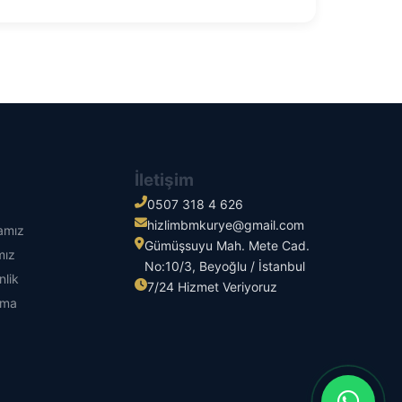
İletişim
0507 318 4 626
hizlimbmkurye@gmail.com
kamız
Gümüşsuyu Mah. Mete Cad.
mız
No:10/3, Beyoğlu / İstanbul
nlik
7/24 Hizmet Veriyoruz
tma