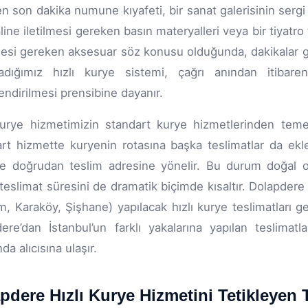
n son dakika numune kıyafeti, bir sanat galerisinin sergi a
aline iletilmesi gereken basın materyalleri veya bir tiya
esi gereken aksesuar söz konusu olduğunda, dakikalar ger
ladığımız hızlı kurye sistemi, çağrı anından itibare
endirilmesi prensibine dayanır.
kurye hizmetimizin standart kurye hizmetlerinden temel 
rt hizmette kuryenin rotasına başka teslimatlar da ekle
ve doğrudan teslim adresine yönelir. Bu durum doğal ol
teslimat süresini de dramatik biçimde kısaltır. Dolapder
m, Karaköy, Şişhane) yapılacak hızlı kurye teslimatları 
ere’dan İstanbul’un farklı yakalarına yapılan teslima
nda alıcısına ulaşır.
pdere Hızlı Kurye Hizmetini Tetikleyen 