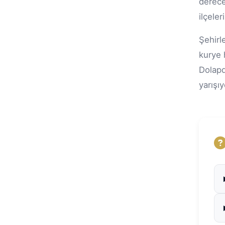
derece
ilçele
Şehirle
kurye 
Dolapd
yarışı