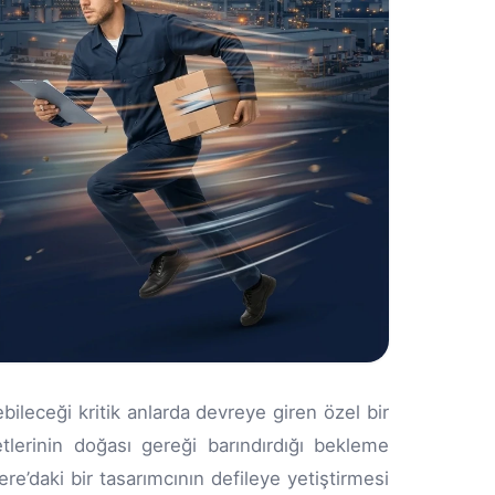
bileceği kritik anlarda devreye giren özel bir
lerinin doğası gereği barındırdığı bekleme
ere’daki bir tasarımcının defileye yetiştirmesi