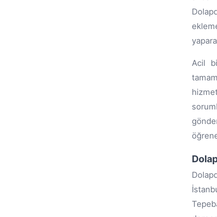
Dolapd
ekleme
yapara
Acil b
tamaml
hizmet
soruml
gönde
öğreneb
Dolap
Dolapd
İstanb
Tepeba