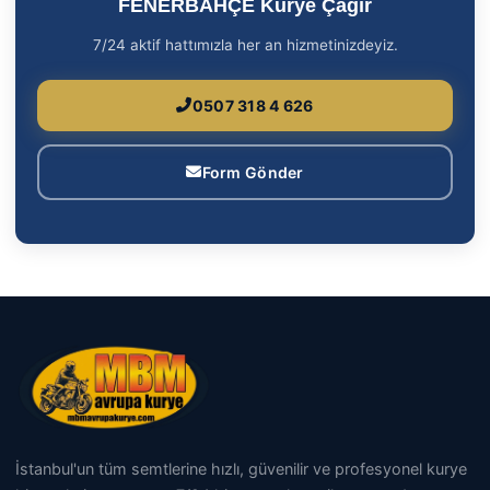
FENERBAHÇE Kurye Çağır
7/24 aktif hattımızla her an hizmetinizdeyiz.
0507 318 4 626
Form Gönder
İstanbul'un tüm semtlerine hızlı, güvenilir ve profesyonel kurye