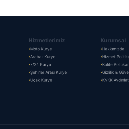
Hizmetlerimiz
Kurumsal
Moto Kurye
Hakkımızda
Arabalı Kurye
Hizmet Politi
7/24 Kurye
Kalite Politika
Şehirler Arası Kurye
Gizlilik & Güve
Uçak Kurye
KVKK Aydınla