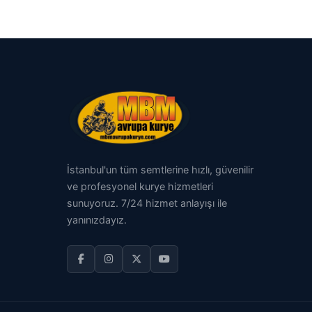
İstanbul'un tüm semtlerine hızlı, güvenilir
ve profesyonel kurye hizmetleri
sunuyoruz. 7/24 hizmet anlayışı ile
yanınızdayız.