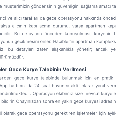
 müşterimizin gönderisinin güvenliğini sağlama amacı taş
ici ve alıcı tarafları da gece operasyonu hakkında öncede
acaksa alıcının kapı açma durumu, varsa apartman kap
endirilir. Bu detayların önceden konuşulması, kuryeni
yonun gecikmesini önler. Habibler’in apartman kompleksler
miz, bu detayları zaten alışkanlıkla yönetir; ancak 
dürümüzdür.
ler Gece Kurye Talebinin Verilmesi
er’den gece kurye talebinde bulunmak için en pratik y
pp hattımız da 24 saat boyunca aktif olarak yanıt verme
endirilmektedir. Operasyon ekibimiz size mevcut kuryeler
 bildirir. Onayınızdan sonra en yakın gece kuryesi adresin
i olarak gece operasyonu gerektiren işletmeler için aylı