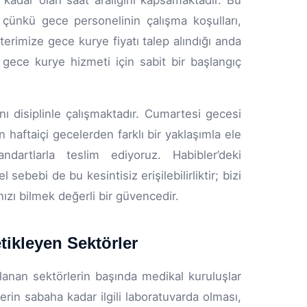
adar olan saat aralığını kapsamaktadır. Bu
; çünkü gece personelinin çalışma koşulları,
terimize gece kurye fiyatı talep alındığı anda
çi gece kurye hizmeti için sabit bir başlangıç
ı disiplinle çalışmaktadır. Cumartesi gecesi
n haftaiçi gecelerden farklı bir yaklaşımla ele
artlarla teslim ediyoruz. Habibler’deki
ebebi de bu kesintisiz erişilebilirliktir; bizi
ızı bilmek değerli bir güvencedir.
tikleyen Sektörler
anan sektörlerin başında medikal kuruluşlar
in sabaha kadar ilgili laboratuvarda olması,