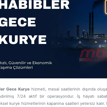
ler Gece Kurye
hizmeti, mesai saatlerinin dışında oluşan
ndırılmış 7/24 aktif bir operasyondur. İş hayatı sab
ksel kurye hizmetlerinin kapanma saatleri yetersiz kalır. 