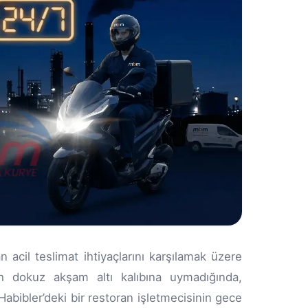
 acil teslimat ihtiyaçlarını karşılamak üzere
ah dokuz akşam altı kalıbına uymadığında,
Habibler’deki bir restoran işletmecisinin gece