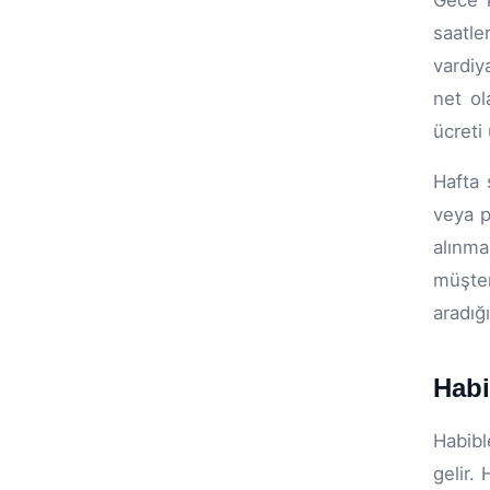
Gece k
saatle
vardiy
net ol
ücreti
Hafta 
veya p
alınm
müşter
aradığ
Habi
Habibl
gelir.