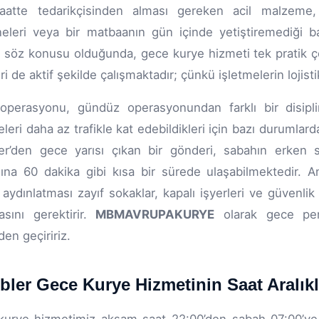
aatte tedarikçisinden alması gereken acil malzeme, 
leri veya bir matbaanın gün içinde yetiştiremediği b
i söz konusu olduğunda, gece kurye hizmeti tek pratik çö
i de aktif şekilde çalışmaktadır; çünkü işletmelerin lojisti
operasyonu, gündüz operasyonundan farklı bir disipli
leri daha az trafikle kat edebildikleri için bazı durumlard
er’den gece yarısı çıkan bir gönderi, sabahın erken s
ına 60 dakika gibi kısa bir sürede ulaşabilmektedir. 
; aydınlatması zayıf sokaklar, kapalı işyerleri ve güvenlik
asını gerektirir.
MBMAVRUPAKURYE
olarak gece pers
den geçiririz.
bler Gece Kurye Hizmetinin Saat Aralıkla