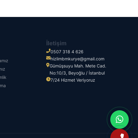
İletişim
0507 318 4 626
hizlimbmkurye@gmail.com
kamız
Gümüşsuyu Mah. Mete Cad.
mız
No:10/3, Beyoğlu / İstanbul
nlik
7/24 Hizmet Veriyoruz
tma