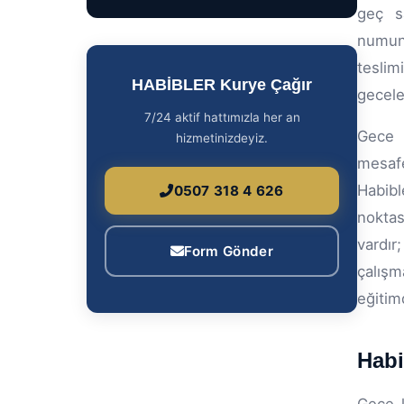
geç s
numune
teslim
HABİBLER Kurye Çağır
geceler
7/24 aktif hattımızla her an
Gece 
hizmetinizdeyiz.
mesafe
Habibl
0507 318 4 626
noktas
vardır
Form Gönder
çalışm
eğitim
Habi