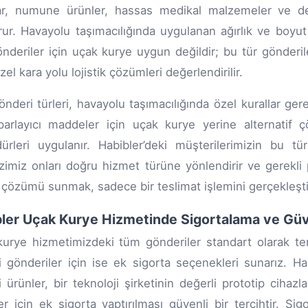
ar, numune ürünler, hassas medikal malzemeler ve değe
rur. Havayolu taşımacılığında uygulanan ağırlık ve boyu
önderiler için uçak kurye uygun değildir; bu tür gönderil
el kara yolu lojistik çözümleri değerlendirilir.
nderi türleri, havayolu taşımacılığında özel kurallar gerekti
arlayıcı maddeler için uçak kurye yerine alternatif ç
ürleri uygulanır. Habibler’deki müşterilerimizin bu tür
imiz onları doğru hizmet türüne yönlendirir ve gerekli p
çözümü sunmak, sadece bir teslimat işlemini gerçekleşt
ler Uçak Kurye Hizmetinde Sigortalama ve Güv
urye hizmetimizdeki tüm gönderiler standart olarak te
i gönderiler için ise ek sigorta seçenekleri sunarız. H
i ürünler, bir teknoloji şirketinin değerli prototip cihazl
er için ek sigorta yaptırılması güvenli bir tercihtir. Sigo