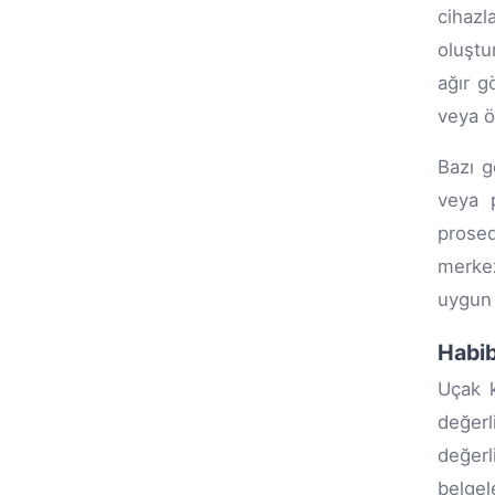
cihazl
oluştu
ağır g
veya öz
Bazı gö
veya p
prosed
merkez
uygun 
Habib
Uçak k
değerl
değerl
belgel