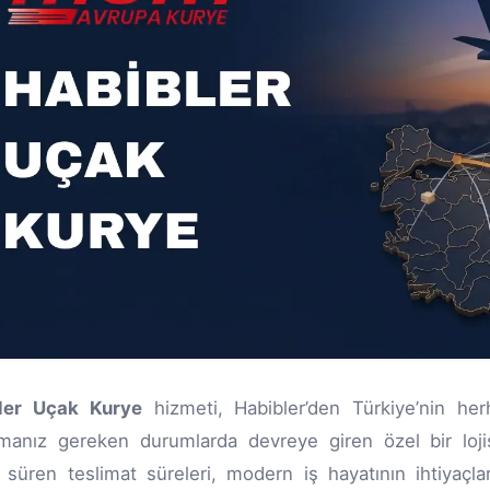
ler Uçak Kurye
hizmeti, Habibler’den Türkiye’nin her
rmanız gereken durumlarda devreye giren özel bir loji
 süren teslimat süreleri, modern iş hayatının ihtiyaçla