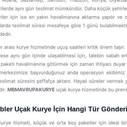
 Adana, Gaziantep, Samsun, Trabzon, Konya, Diyarbakı
ilerde aynı gün teslimat mümkündür. Daha küçük şehirler
iler için ise en yakın havalimanına aktarma yapılır ve 
arda teslimat süresi mesafeye göre 1 günü bulabilmekt
dedir.
er arası kurye hizmetinde uçuş saatleri kritik önem taşır.
rese aynı gün içinde ulaşabilmesi için, talebin sabah e
 paketi havalimanına götürmek için zaman ihtiyacı duyar 
 merkezimize başvurduğunuz anda operasyon ekibimiz 
eslimat süresini şeffafça aktarır. Hayali süreler verme
dir.
MBMAVRUPAKURYE
uçak kurye hizmetinde bu prens
bler Uçak Kurye İçin Hangi Tür Gönder
urye hizmeti, küçük ve orta boy paketler için ideal bir