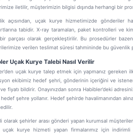
imize iletilir, müşterimizin bilgisi dışında herhangi bir 
ik açısından, uçak kurye hizmetimizde gönderiler hava
rtlarına tabidir. X-ray taramaları, paket kontrolleri ve k
bir parçası olarak gerçekleştirilir. Bu prosedürler baze
ilerimize verilen teslimat süresi tahmininde bu güvenlik p
ler Uçak Kurye Talebi Nasıl Verilir
er’den uçak kurye talep etmek için yapmanız gereken ilk
yon ekibimiz hedef şehri, gönderinin içeriğini ve isten
ve fiyatı bildirir. Onayınızdan sonra Habibler’deki adresini
 hedef şehre yollanır. Hedef şehirde havalimanından alınan
edilir.
i olarak şehirler arası gönderi yapan kurumsal müşteriler
 uçak kurye hizmeti yapan firmalarımız için indirimli t