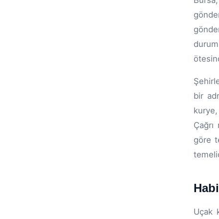
Bursa,
gönder
gönder
duruml
ötesin
Şehirl
bir ad
kurye,
Çağrı
göre t
temeli
Habi
Uçak k