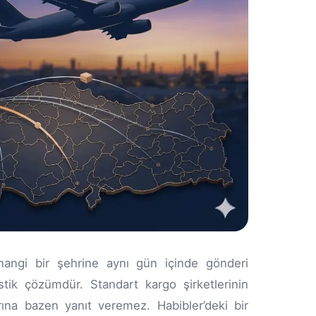
hangi bir şehrine aynı gün içinde gönderi
stik çözümdür. Standart kargo şirketlerinin
rına bazen yanıt veremez. Habibler’deki bir