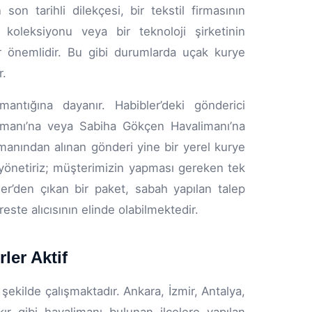
on tarihli dilekçesi, bir tekstil firmasının
oleksiyonu veya bir teknoloji şirketinin
er önemlidir. Bu gibi durumlarda uçak kurye
r.
antığına dayanır. Habibler’deki gönderici
limanı’na veya Sabiha Gökçen Havalimanı’na
manından alınan gönderi yine bir yerel kurye
biz yönetiriz; müşterimizin yapması gereken tek
er’den çıkan bir paket, sabah yapılan talep
este alıcısının elinde olabilmektedir.
ler Aktif
şekilde çalışmaktadır. Ankara, İzmir, Antalya,