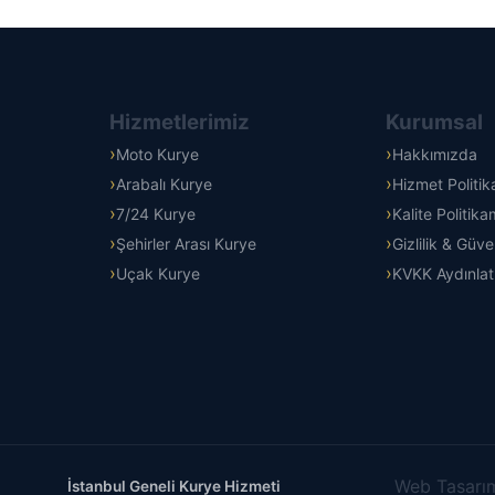
Hizmetlerimiz
Kurumsal
Moto Kurye
Hakkımızda
Arabalı Kurye
Hizmet Politi
7/24 Kurye
Kalite Politika
Şehirler Arası Kurye
Gizlilik & Güve
Uçak Kurye
KVKK Aydınla
Web Tasarım
İstanbul Geneli Kurye Hizmeti