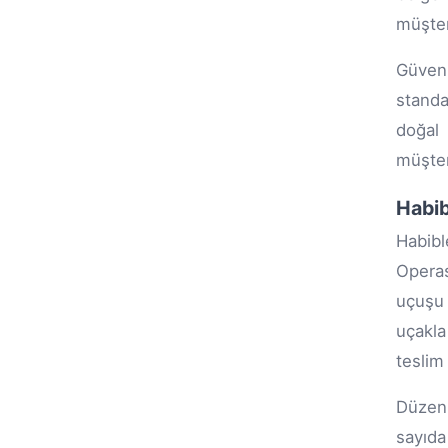
müşter
Güvenl
standa
doğal 
müşter
Habib
Habibl
Operas
uçuşu 
uçakla
teslim 
Düzenl
sayıda