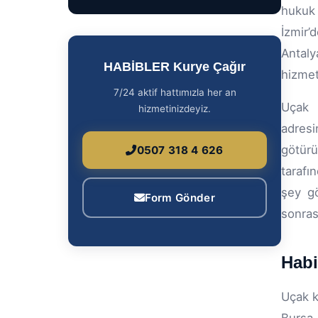
hukuk 
İzmir
Antaly
HABİBLER Kurye Çağır
hizmet
7/24 aktif hattımızla her an
Uçak 
hizmetinizdeyiz.
adresi
götürü
0507 318 4 626
tarafı
şey gö
Form Gönder
sonras
Habi
Uçak k