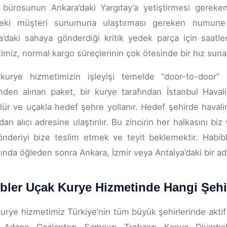
bürosunun Ankara’daki Yargıtay’a yetiştirmesi gereken s
’deki müşteri sunumuna ulaştırması gereken numune k
a’daki sahaya gönderdiği kritik yedek parça için saatl
imiz, normal kargo süreçlerinin çok ötesinde bir hız suna
kurye hizmetimizin işleyişi temelde “door-to-door” m
nden alınan paket, bir kurye tarafından İstanbul Hava
lür ve uçakla hedef şehre yollanır. Hedef şehirde havali
ndan alıcı adresine ulaştırılır. Bu zincirin her halkasını 
nderiyi bize teslim etmek ve teyit beklemektir. Habibl
ında öğleden sonra Ankara, İzmir veya Antalya’daki bir adr
bler Uçak Kurye Hizmetinde Hangi Şehir
urye hizmetimiz Türkiye’nin tüm büyük şehirlerinde aktif 