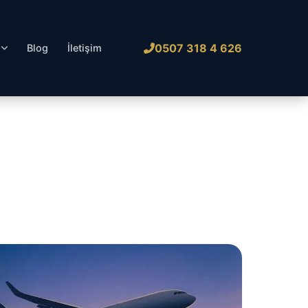
0507 318 4 626
l
Blog
İletişim