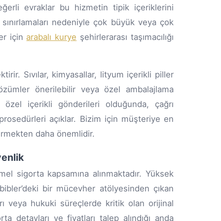
rli evraklar bu hizmetin tipik içeriklerini
t sınırlamaları nedeniyle çok büyük veya çok
er için
arabalı kurye
şehirlerarası taşımacılığı
rir. Sıvılar, kimyasallar, lityum içerikli piller
özümler önerilebilir veya özel ambalajlama
 özel içerikli gönderileri olduğunda, çağrı
rosedürleri açıklar. Bizim için müşteriye en
irmekten daha önemlidir.
enlik
mel sigorta kapsamına alınmaktadır. Yüksek
abibler’deki bir mücevher atölyesinden çıkan
arı veya hukuki süreçlerde kritik olan orijinal
rta detayları ve fiyatları talep alındığı anda