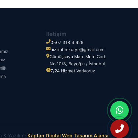
İletişim
0507 318 4 626
hizlimbmkurye@gmail.com
kamız
Gümüşsuyu Mah. Mete Cad.
mız
No:10/3, Beyoğlu / İstanbul
nlik
7/24 Hizmet Veriyoruz
tma
 & Yazılım:
Kaptan Digital Web Tasarım Ajansı