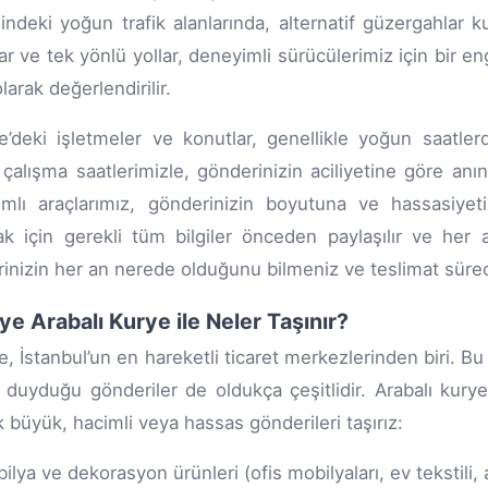
indeki yoğun trafik alanlarında, alternatif güzergahlar k
r ve tek yönlü yollar, deneyimli sürücülerimiz için bir enge
olarak değerlendirilir.
e’deki işletmeler ve konutlar, genellikle yoğun saatl
çalışma saatlerimizle, gönderinizin aciliyetine göre an
mlı araçlarımız, gönderinizin boyutuna ve hassasiyetin
k için gerekli tüm bilgiler önceden paylaşılır ve her a
inizin her an nerede olduğunu bilmeniz ve teslimat sürec
ye Arabalı Kurye ile Neler Taşınır?
e, İstanbul’un en hareketli ticaret merkezlerinden biri. Bu
ç duyduğu gönderiler de oldukça çeşitlidir. Arabalı kurye
k büyük, hacimli veya hassas gönderileri taşırız:
ilya ve dekorasyon ürünleri (ofis mobilyaları, ev tekstili,