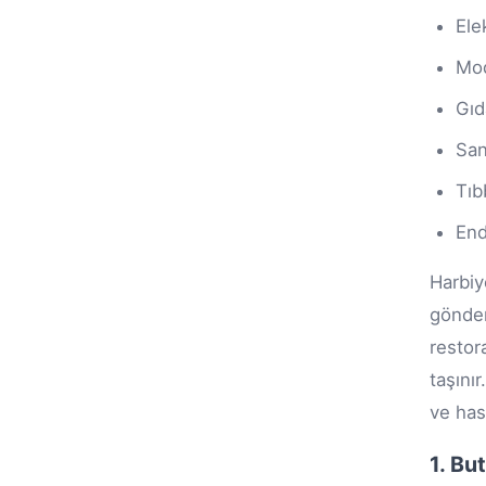
Ele
Mod
Gıd
San
Tıb
End
Harbiy
gönder
restor
taşını
ve has
1. Bu