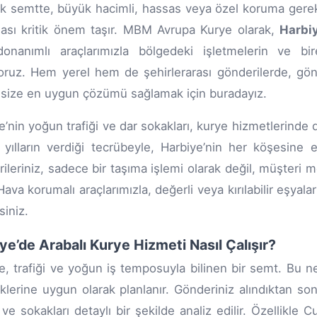
k semtte, büyük hacimli, hassas veya özel koruma gerekti
ası kritik önem taşır. MBM Avrupa Kurye olarak,
Harbi
onanımlı araçlarımızla bölgedeki işletmelerin ve bir
ruz. Hem yerel hem de şehirlerarası gönderilerde, gön
 size en uygun çözümü sağlamak için buradayız.
e’nin yoğun trafiği ve dar sokakları, kurye hizmetlerinde
 yılların verdiği tecrübeyle, Harbiye’nin her köşesine en
ileriniz, sadece bir taşıma işlemi olarak değil, müşteri 
. Hava korumalı araçlarımızla, değerli veya kırılabilir eş
rsiniz.
ye’de Arabalı Kurye Hizmeti Nasıl Çalışır?
e, trafiği ve yoğun iş temposuyla bilinen bir semt. Bu n
klerine uygun olarak planlanır. Gönderiniz alındıktan sonr
ve sokakları detaylı bir şekilde analiz edilir. Özellikl