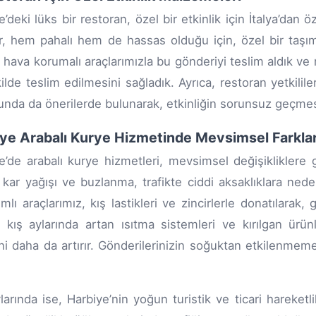
e’deki lüks bir restoran, özel bir etkinlik için İtalya’dan 
r, hem pahalı hem de hassas olduğu için, özel bir taş
, hava korumalı araçlarımızla bu gönderiyi teslim aldık ve r
kilde teslim edilmesini sağladık. Ayrıca, restoran yetkilil
nda da önerilerde bulunarak, etkinliğin sorunsuz geçme
ye Arabalı Kurye Hizmetinde Mevsimsel Farkla
e’de arabalı kurye hizmetleri, mevsimsel değişikliklere gör
kar yağışı ve buzlanma, trafikte ciddi aksaklıklara ned
mlı araçlarımız, kış lastikleri ve zincirlerle donatılarak,
, kış aylarında artan ısıtma sistemleri ve kırılgan ürün
i daha da artırır. Gönderilerinizin soğuktan etkilenmemes
.
larında ise, Harbiye’nin yoğun turistik ve ticari hareketli