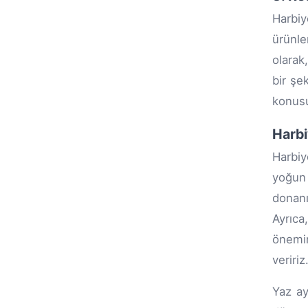
Harbiy
ürünle
olarak
bir şe
konusu
Harbi
Harbiy
yoğun 
donanı
Ayrıca
önemin
veririz
Yaz ay