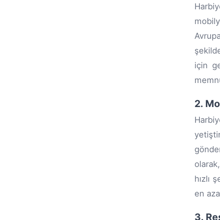
Harbiy
mobily
Avrupa
şekilde
için g
memnun
2. Mo
Harbiy
yetişt
gönde
olarak
hızlı 
en aza
3. Re