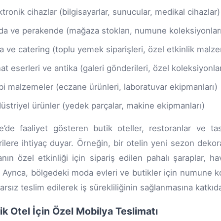
ktronik cihazlar (bilgisayarlar, sunucular, medikal cihazlar)
a ve perakende (mağaza stokları, numune koleksiyonları,
a ve catering (toplu yemek siparişleri, özel etkinlik malz
at eserleri ve antika (galeri gönderileri, özel koleksiyonla
bi malzemeler (eczane ürünleri, laboratuvar ekipmanları)
üstriyel ürünler (yedek parçalar, makine ekipmanları)
e’de faaliyet gösteren butik oteller, restoranlar ve ta
ilere ihtiyaç duyar. Örneğin, bir otelin yeni sezon dekor
anın özel etkinliği için sipariş edilen pahalı şaraplar, h
r. Ayrıca, bölgedeki moda evleri ve butikler için numune 
arsız teslim edilerek iş sürekliliğinin sağlanmasına katkıd
tik Otel İçin Özel Mobilya Teslimatı