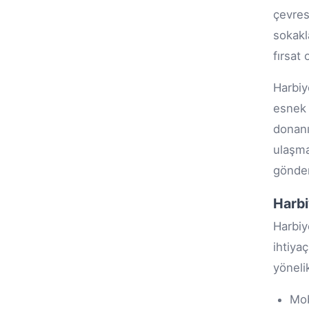
çevres
sokakla
fırsat 
Harbiy
esnek 
donanı
ulaşma
gönder
Harbi
Harbiy
ihtiya
yöneli
Mob