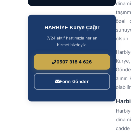
dinami
taşınm
özel d
HARBİYE Kurye Çağır
sunuyo
7/24 aktif hattımızla her an
olsun,
hizmetinizdeyiz.
Harbiy
Kurye,
0507 318 4 626
Gönder
alınır
Form Gönder
olabili
Harbi
Harbiy
dinami
cadde 