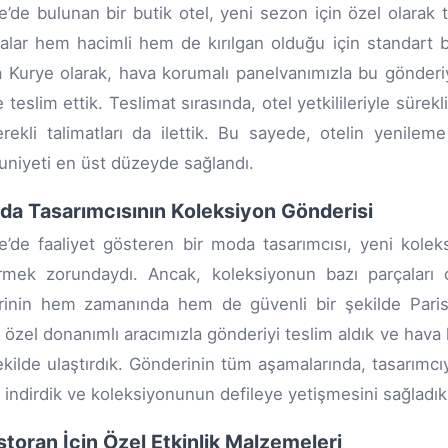
e’de bulunan bir butik otel, yeni sezon için özel olarak 
alar hem hacimli hem de kırılgan olduğu için standart b
 Kurye olarak, hava korumalı panelvanımızla bu gönderiyi a
 teslim ettik. Teslimat sırasında, otel yetkilileriyle sürekl
erekli talimatları da ilettik. Bu sayede, otelin yeni
iyeti en üst düzeyde sağlandı.
da Tasarımcısının Koleksiyon Gönderisi
e’de faaliyet gösteren bir moda tasarımcısı, yeni kolek
irmek zorundaydı. Ancak, koleksiyonun bazı parçaları 
rinin hem zamanında hem de güvenli bir şekilde Paris
, özel donanımlı aracımızla gönderiyi teslim aldık ve hava 
şekilde ulaştırdık. Gönderinin tüm aşamalarında, tasarımc
 indirdik ve koleksiyonunun defileye yetişmesini sağladık
storan İçin Özel Etkinlik Malzemeleri