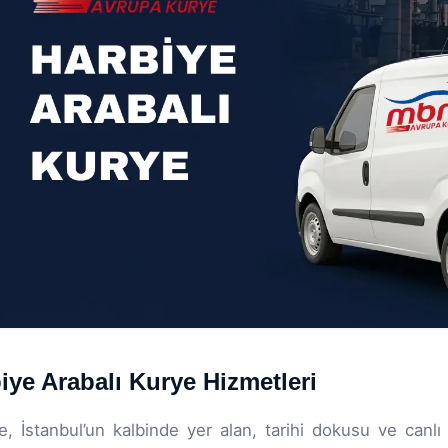
iye Arabalı Kurye Hizmetleri
e, İstanbul’un kalbinde yer alan, tarihi dokusu ve canlı