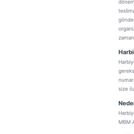
dönemd
teslim
gönde
organi
zamanı
Harbi
Harbiy
gereks
numara
size ö
Nede
Harbiy
MBM Av