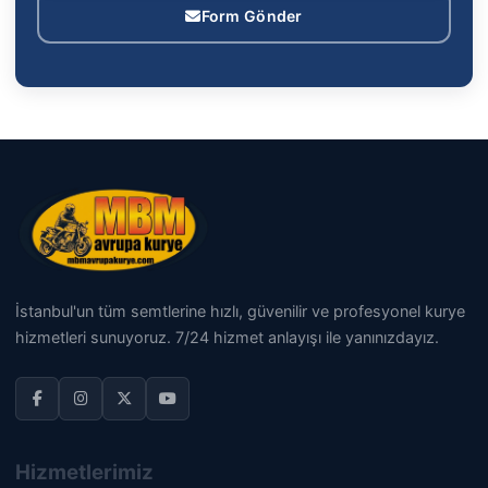
Form Gönder
İstanbul'un tüm semtlerine hızlı, güvenilir ve profesyonel kurye
hizmetleri sunuyoruz. 7/24 hizmet anlayışı ile yanınızdayız.
Hizmetlerimiz