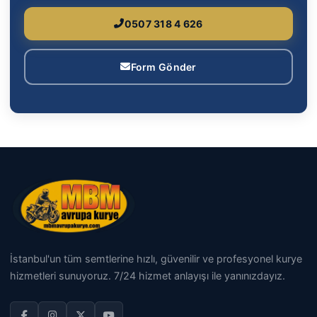
0507 318 4 626
Form Gönder
İstanbul'un tüm semtlerine hızlı, güvenilir ve profesyonel kurye
hizmetleri sunuyoruz. 7/24 hizmet anlayışı ile yanınızdayız.