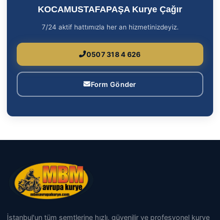
KOCAMUSTAFAPAŞA Kurye Çağır
7/24 aktif hattımızla her an hizmetinizdeyiz.
0507 318 4 626
Form Gönder
İstanbul'un tüm semtlerine hızlı, güvenilir ve profesyonel kurye