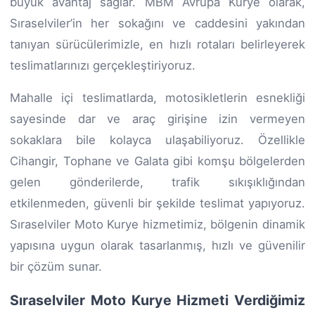
büyük avantaj sağlar. MBM Avrupa Kurye olarak,
Sıraselviler’in her sokağını ve caddesini yakından
tanıyan sürücülerimizle, en hızlı rotaları belirleyerek
teslimatlarınızı gerçekleştiriyoruz.
Mahalle içi teslimatlarda, motosikletlerin esnekliği
sayesinde dar ve araç girişine izin vermeyen
sokaklara bile kolayca ulaşabiliyoruz. Özellikle
Cihangir, Tophane ve Galata gibi komşu bölgelerden
gelen gönderilerde, trafik sıkışıklığından
etkilenmeden, güvenli bir şekilde teslimat yapıyoruz.
Sıraselviler Moto Kurye hizmetimiz, bölgenin dinamik
yapısına uygun olarak tasarlanmış, hızlı ve güvenilir
bir çözüm sunar.
Sıraselviler Moto Kurye Hizmeti Verdiğimiz