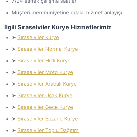
7/24 esnek çalışma saatleri
Müşteri memnuniyetine odaklı hizmet anlayışı
İlgili Sıraselviler Kurye Hizmetlerimiz
➤
Sıraselviler Kurye
➤
Sıraselviler Normal Kurye
➤
Sıraselviler Hızlı Kurye
➤
Sıraselviler Moto Kurye
➤
Sıraselviler Arabalı Kurye
➤
Sıraselviler Uçak Kurye
➤
Sıraselviler Gece Kurye
➤
Sıraselviler Eczane Kurye
➤
Sıraselviler Toplu Dağıtım