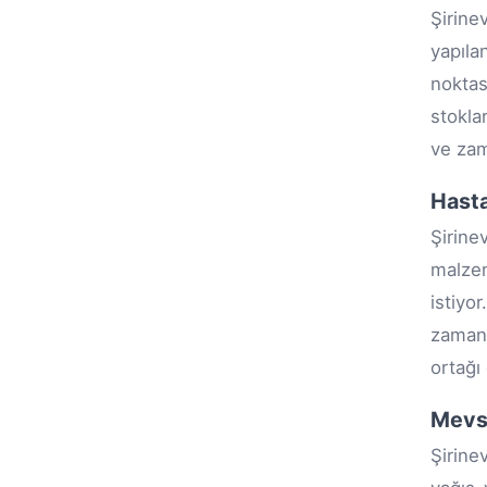
Şirine
yapıla
noktas
stoklar
ve zam
Hasta
Şirine
malzem
istiyo
zamanı
ortağı
Mevsi
Şirine