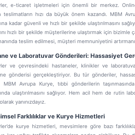
vler, e-ticaret işletmeleri için önemli bir merkez. Onlin
n teslimatların hızı da büyük önem kazandı. MBM Avrup
ına kadar güvenli ve hızlı bir şekilde ulaştırılmasını sağlı
ını hızlı bir şekilde müşterilerine ulaştırmak için bizimle 
anında teslim edilmesi, müşteri memnuniyetini artırmanın e
ne ve Laboratuvar Gönderileri: Hassasiyet Gere
vler ve çevresindeki hastaneler, klinikler ve laboratuv
e gönderisi gerçekleştiriyor. Bu tür gönderiler, hassasi
r. MBM Avrupa Kurye, tıbbi gönderilerin taşınmasında
nda ulaştırılmasını sağlıyor. Hem acil hem de rutin labo
 olarak yanınızdayız.
msel Farklılıklar ve Kurye Hizmetleri
vler’de kurye hizmetleri, mevsimlere göre bazı farklılıkl