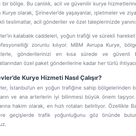
 bir bölge. Bu canlılık, acil ve güvenilir kurye hizmetleri
 Kurye olarak, Şirinevler’de yaşayanlar, işletmeler ve ziy
li teslimatlar, acil gönderiler ve özel taleplerinizde yanın
vler’in kalabalık caddeleri, yoğun trafiği ve sürekli hareke
fesyonelliği zorunlu kılıyor. MBM Avrupa Kurye, bölge
tlerle, gönderilerinizi en kısa sürede ve güvenli b
tlarından özel paket gönderilerine kadar her türlü ihtiyacın
evler’de Kurye Hizmeti Nasıl Çalışır?
vler, İstanbul’un en yoğun trafiğine sahip bölgelerinden 
lların ve ana arterlerin iyi bilinmesi büyük önem taşıy
arına hakim olarak, en hızlı rotaları belirliyor. Özellikl
ere geçişlerde trafik yoğunluğunu göz önünde bulund
uz.