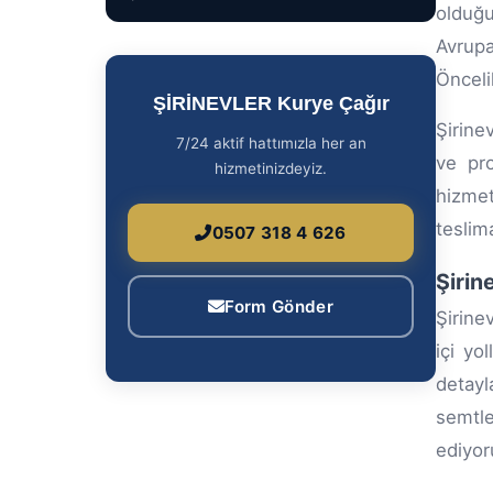
olduğu
Avrupa
Öncelik
ŞİRİNEVLER Kurye Çağır
Şirine
7/24 aktif hattımızla her an
ve pro
hizmetinizdeyiz.
hizme
teslima
0507 318 4 626
Şirin
Form Gönder
Şirine
içi yo
detayl
semtl
ediyor