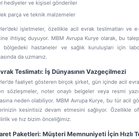
l hediyeler ve kişisel gönderiler
ek parça ve teknik malzemeler
vler’deki işletmeler, özellikle acil evrak teslimatları ve
ine ihtiyaç duyuyor. MBM Avrupa Kurye olarak, bu talepler
, bölgedeki hastaneler ve sağlık kuruluşları için lab
asında da uzmanız.
Evrak Teslimatı: İş Dünyasının Vazgeçilmezi
vler’de faaliyet gösteren birçok şirket, gün içinde acil ev
n sözleşmeler, noter onaylı belgeler veya resmi yazış
sına neden olabiliyor. MBM Avrupa Kurye, bu tür acil gönder
erinizin kesintisiz devam etmesini sağlıyor. Özellikle of
irlik ve hız bizim önceliğimiz.
aret Paketleri: Müşteri Memnuniyeti İçin Hızlı T