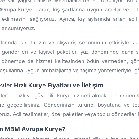
ve kar yağışı trafikte aksamalara neden olabiliyor. Bu du
rupa Kurye olarak, kış şartlarına uygun araçlar ve rota
 edilmesini sağlıyoruz. Ayrıca, kış aylarında artan acil
ler sunuyoruz.
larında ise, turizm ve alışveriş sezonunun etkisiyle kur
t gönderileri ve kişisel paketler, yaz döneminde daha s
dönemde de hizmet kalitesinden ödün vermeden, gönderil
oşullarına uygun ambalajlama ve taşıma yöntemleriyle, gön
evler Hızlı Kurye Fiyatları ve İletişim
vler’de hızlı ve güvenilir kurye hizmeti almak için hemen
ime geçebilirsiniz. Gönderinizin türüne, boyutuna ve tes
ruz. Acil teslimatlar, özel paketler veya toplu gönderiler 
n MBM Avrupa Kurye?