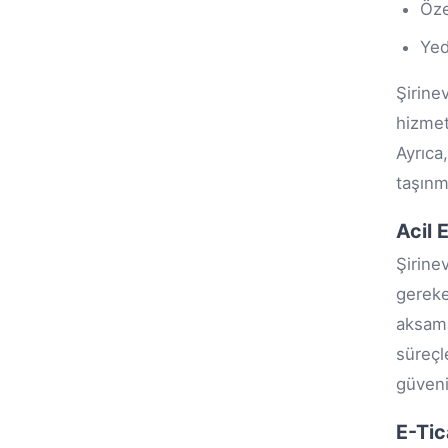
Öze
Yed
Şirine
hizmet
Ayrıca
taşınm
Acil 
Şirine
gereke
aksama
süreçl
güvenil
E-Tic