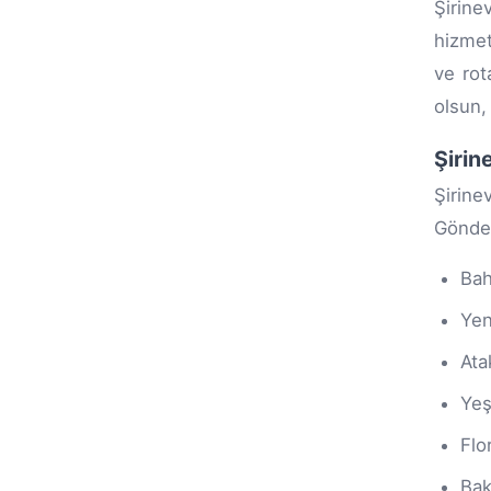
Şirine
hizmet
ve rot
olsun,
Şirin
Şirin
Gönderi
Bah
Yen
Ata
Yeş
Flo
Bak