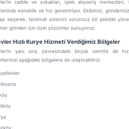
vler’in cadde ve sokakları, işlek alışveriş merkezleri
lerinde esneklik ve hız gerektiriyor. Ekibimiz, gönderini
ayı seçerek, teslimat sürecini sorunsuz bir şekilde yöneti
 her gönderi için özel çözümler sunuyoruz.
evler Hızlı Kurye Hizmeti Verdiğimiz Bölgeler
evler’in yanı sıra, çevresindeki birçok semtte de hı
lerinizi aşağıdaki bölgelere de ulaştırabiliriz:
çelievler
ibosna
köy
ilköy
rya
ırköy