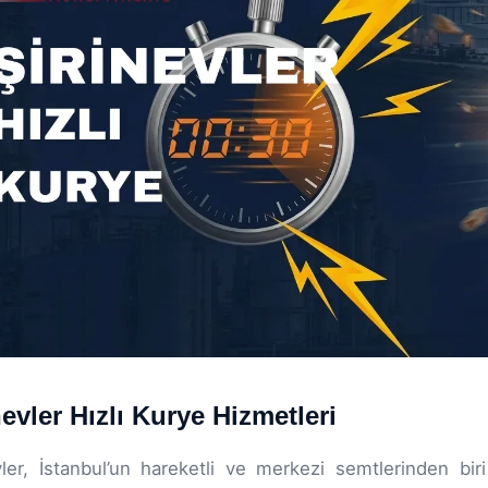
nevler Hızlı Kurye Hizmetleri
vler, İstanbul’un hareketli ve merkezi semtlerinden bi