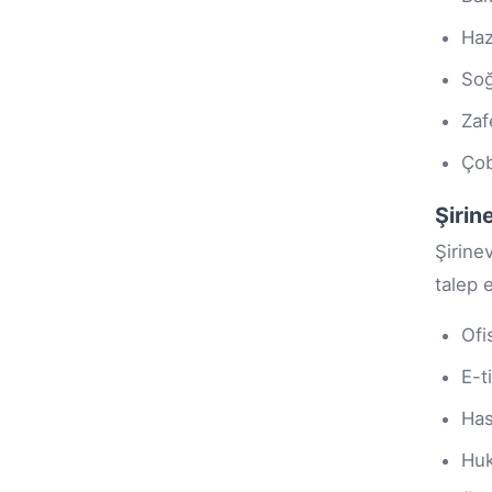
Ha
Soğ
Zaf
Ço
Şirin
Şirine
talep 
Ofi
E-t
Has
Huk