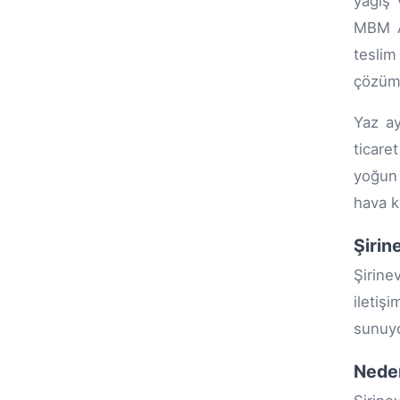
yağış 
MBM Av
teslim
çözüm
Yaz ay
ticare
yoğun 
hava k
Şirin
Şirine
iletiş
sunuyo
Nede