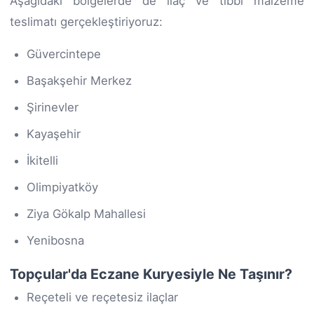
Aşağıdaki bölgelerde de ilaç ve tıbbi malzeme
teslimatı gerçekleştiriyoruz:
Güvercintepe
Başakşehir Merkez
Şirinevler
Kayaşehir
İkitelli
Olimpiyatköy
Ziya Gökalp Mahallesi
Yenibosna
Topçular'da Eczane Kuryesiyle Ne Taşınır?
Reçeteli ve reçetesiz ilaçlar