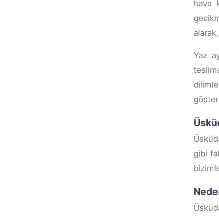
hava k
gecikm
alarak
Yaz ay
teslim
diliml
göster
Üsküd
Üsküda
gibi fa
biziml
Nede
Üsküda