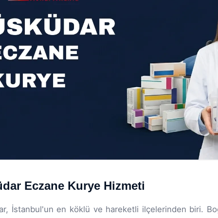
dar Eczane Kurye Hizmeti
r, İstanbul'un en köklü ve hareketli ilçelerinden biri. 