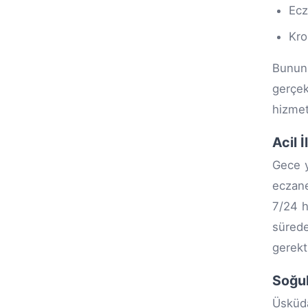
Ecz
Kro
Bunun
gerçekl
hizmet
Acil 
Gece y
eczane
7/24 h
sürede
gerekt
Soğuk
Üsküda