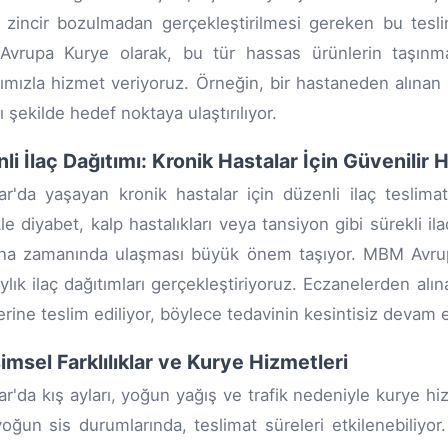
zincir bozulmadan gerçekleştirilmesi gereken bu teslim
vrupa Kurye olarak, bu tür hassas ürünlerin taşınm
rımızla hizmet veriyoruz. Örneğin, bir hastaneden alınan aşı
ı şekilde hedef noktaya ulaştırılıyor.
li İlaç Dağıtımı: Kronik Hastalar İçin Güvenilir 
r'da yaşayan kronik hastalar için düzenli ilaç teslima
kle diyabet, kalp hastalıkları veya tansiyon gibi sürekli i
rına zamanında ulaşması büyük önem taşıyor. MBM Avrupa 
ylık ilaç dağıtımları gerçekleştiriyoruz. Eczanelerden alın
erine teslim ediliyor, böylece tedavinin kesintisiz devam 
msel Farklılıklar ve Kurye Hizmetleri
r'da kış ayları, yoğun yağış ve trafik nedeniyle kurye hizme
oğun sis durumlarında, teslimat süreleri etkilenebiliy