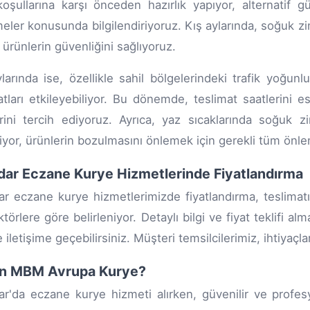
oşullarına karşı önceden hazırlık yapıyor, alternatif gü
eler konusunda bilgilendiriyoruz. Kış aylarında, soğuk zi
, ürünlerin güvenliğini sağlıyoruz.
larında ise, özellikle sahil bölgelerindeki trafik yoğunl
atları etkileyebiliyor. Bu dönemde, teslimat saatlerini 
erini tercih ediyoruz. Ayrıca, yaz sıcaklarında soğuk z
iyor, ürünlerin bozulmasını önlemek için gerekli tüm önlem
ar Eczane Kurye Hizmetlerinde Fiyatlandırma
r eczane kurye hizmetlerimizde fiyatlandırma, teslimat
ktörlere göre belirleniyor. Detaylı bilgi ve fiyat teklifi al
e iletişime geçebilirsiniz. Müşteri temsilcilerimiz, ihtiya
n MBM Avrupa Kurye?
r'da eczane kurye hizmeti alırken, güvenilir ve profe