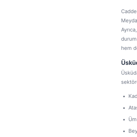
Cadde 
Meydan
Ayrıca
duruml
hem de
Üsküd
Üsküda
sektör
Kad
Ata
Ümr
Bey