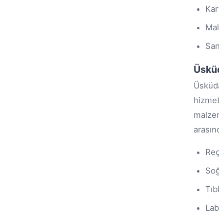
Kar
Mal
San
Üsküd
Üsküd
hizmet
malzem
arasın
Reç
Soğ
Tıb
Lab