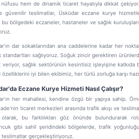
nüfusu hem de dinamik ticaret hayatıyla dikkat çekiyor.
ve güvenilir teslimatlar, Üsküdar eczane kurye hizmet
, bu bölgedeki eczaneler, hastaneler ve sağlık kuruluşlar
oruz.
r'ın dar sokaklarından ana caddelerine kadar her noktad
 standartları sağlıyoruz. Soğuk zincir gerektiren ürünlerd
 veriyor, sağlık sektörünün kesintisiz işleyişine katkıd
 özelliklerini iyi bilen ekibimiz, her türlü zorluğa karşı hazır
ar'da Eczane Kurye Hizmeti Nasıl Çalışır?
r'ın her mahallesi, kendine özgü bir yapıya sahip. Örne
zade'nin ticaret merkezleri arasında trafik akışı ve teslim
olarak, bu farklılıkları göz önünde bulundurarak rot
cuk gibi sahil şeridindeki bölgelerde, trafik yoğunlu
i teslimatlar gerçekleştiriyoruz.