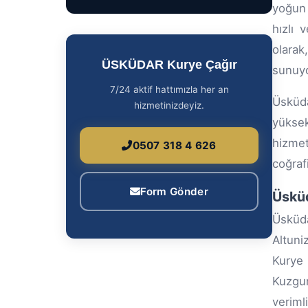
yoğun 
hızlı 
olarak
ÜSKÜDAR Kurye Çağır
sunuy
7/24 aktif hattımızla her an
Üsküda
hizmetinizdeyiz.
yüksek
hizmet
0507 318 4 626
coğrafi
Form Gönder
Üsküd
Üsküda
Altuni
Kurye 
Kuzgun
veriml