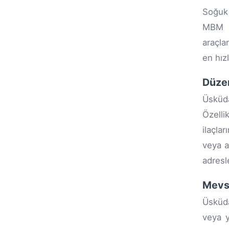
Soğuk 
MBM A
araçla
en hızl
Düzen
Üsküda
Özelli
ilaçla
veya a
adresl
Mevsi
Üsküda
veya y