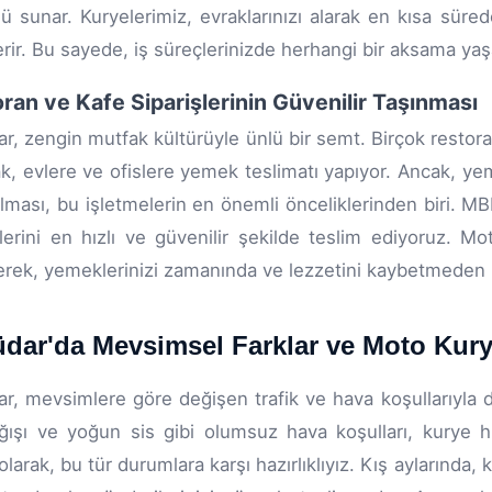
 sunar. Kuryelerimiz, evraklarınızı alarak en kısa sürede
verir. Bu sayede, iş süreçlerinizde herhangi bir aksama y
ran ve Kafe Siparişlerinin Güvenilir Taşınması
r, zengin mutfak kültürüyle ünlü bir semt. Birçok restora
k, evlere ve ofislere yemek teslimatı yapıyor. Ancak, yem
rılması, bu işletmelerin en önemli önceliklerinden biri. 
şlerini en hızlı ve güvenilir şekilde teslim ediyoruz. Mot
yerek, yemeklerinizi zamanında ve lezzetini kaybetmeden mü
dar'da Mevsimsel Farklar ve Moto Kury
r, mevsimlere göre değişen trafik ve hava koşullarıyla di
ğışı ve yoğun sis gibi olumsuz hava koşulları, kurye h
larak, bu tür durumlara karşı hazırlıklıyız. Kış aylarında, 