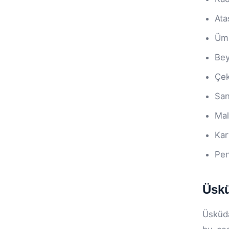
Ata
Üm
Be
Çe
San
Mal
Kar
Pen
Üskü
Üsküda