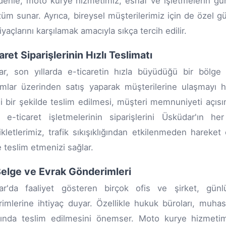
enle, moto kurye hizmetimiz, esnaf ve işletmelerin günl
züm sunar. Ayrıca, bireysel müşterilerimiz için de özel
tiyaçlarını karşılamak amacıyla sıkça tercih edilir.
aret Siparişlerinin Hızlı Teslimatı
r, son yıllarda e-ticaretin hızla büyüdüğü bir bölge 
rmlar üzerinden satış yaparak müşterilerine ulaşmayı h
i bir şekilde teslim edilmesi, müşteri memnuniyeti açı
, e-ticaret işletmelerinin siparişlerini Üsküdar'ın her
kletlerimiz, trafik sıkışıklığından etkilenmeden hareket 
 teslim etmenizi sağlar.
Belge ve Evrak Gönderimleri
ar'da faaliyet gösteren birçok ofis ve şirket, gün
imlerine ihtiyaç duyar. Özellikle hukuk büroları, muhas
ında teslim edilmesini önemser. Moto kurye hizmetimi