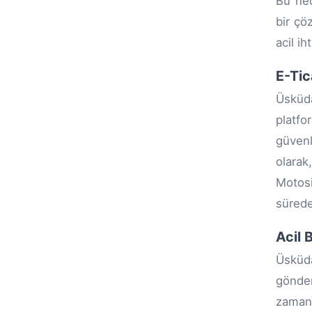
Bu ned
bir çö
acil ih
E-Tic
Üsküda
platfo
güvenl
olarak
Motosi
sürede
Acil 
Üsküd
gönder
zaman