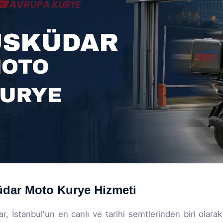
dar Moto Kurye Hizmeti
r, İstanbul'un en canlı ve tarihi semtlerinden biri ola