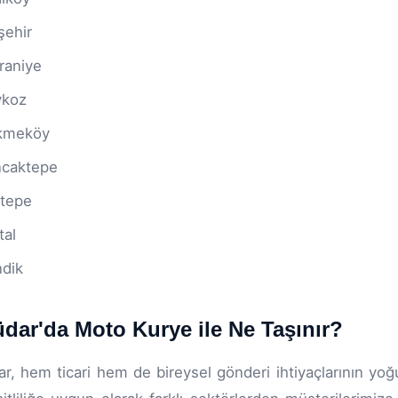
şehir
raniye
ykoz
kmeköy
caktepe
tepe
tal
dik
dar'da Moto Kurye ile Ne Taşınır?
r, hem ticari hem de bireysel gönderi ihtiyaçlarının yo