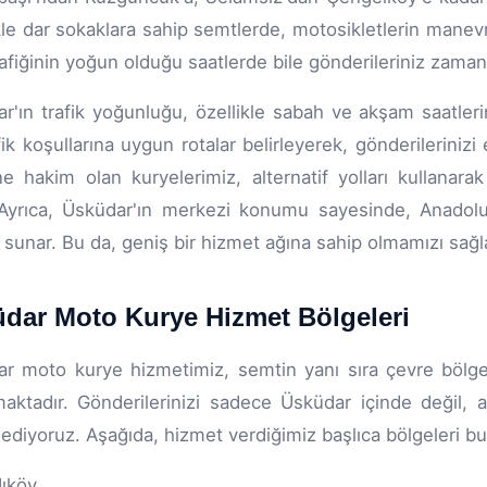
kle dar sokaklara sahip semtlerde, motosikletlerin manevr
rafiğinin yoğun olduğu saatlerde bile gönderileriniz zama
r'ın trafik yoğunluğu, özellikle sabah ve akşam saatleri
fik koşullarına uygun rotalar belirleyerek, gönderileriniz
ine hakim olan kuryelerimiz, alternatif yolları kullanara
Ayrıca, Üsküdar'ın merkezi konumu sayesinde, Anadolu 
 sunar. Bu da, geniş bir hizmet ağına sahip olmamızı sağl
dar Moto Kurye Hizmet Bölgeleri
r moto kurye hizmetimiz, semtin yanı sıra çevre bölge
aktadır. Gönderilerinizi sadece Üsküdar içinde değil
 ediyoruz. Aşağıda, hizmet verdiğimiz başlıca bölgeleri bula
ıköy