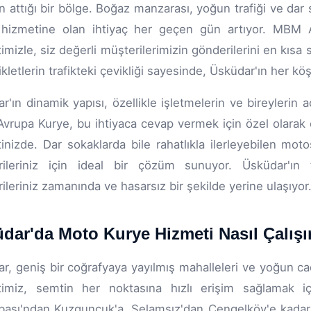
in attığı bir bölge. Boğaz manzarası, yoğun trafiği ve dar 
 hizmetine olan ihtiyaç her geçen gün artıyor. MBM 
imizle, siz değerli müşterilerimizin gönderilerini en kısa
kletlerin trafikteki çevikliği sayesinde, Üsküdar'ın her k
r'ın dinamik yapısı, özellikle işletmelerin ve bireylerin ac
rupa Kurye, bu ihtiyaca cevap vermek için özel olarak eğ
inizde. Dar sokaklarda bile rahatlıkla ilerleyebilen mo
rileriniz için ideal bir çözüm sunuyor. Üsküdar'ın t
ileriniz zamanında ve hasarsız bir şekilde yerine ulaşıyor
dar'da Moto Kurye Hizmeti Nasıl Çalışı
r, geniş bir coğrafyaya yayılmış mahalleleri ve yoğun cad
imiz, semtin her noktasına hızlı erişim sağlamak içi
başı'ndan Kuzguncuk'a, Selamsız'dan Çengelköy'e kadar 