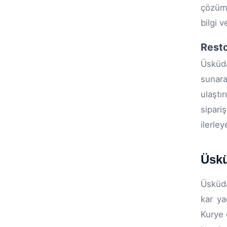
çözümü
bilgi 
Resto
Üsküda
sunara
ulaştı
sipari
ilerle
Üskü
Üsküda
kar ya
Kurye o