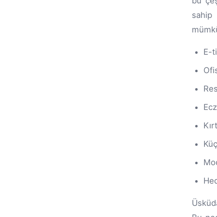
bu çeş
sahip 
mümkün
E-t
Ofi
Res
Ecz
Kır
Küç
Mod
Hed
Üsküda