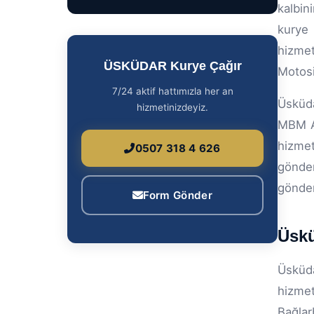
kalbin
kurye
hizmet
ÜSKÜDAR Kurye Çağır
Motosi
7/24 aktif hattımızla her an
Üsküda
hizmetinizdeyiz.
MBM Av
hizmet
0507 318 4 626
gönde
gönder
Form Gönder
Üskü
Üsküda
hizmet
Bağlar