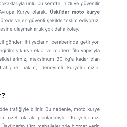
sokaklarıyla ünlü bu semtte, hızlı ve güvenilir
Avrupa Kurye olarak,
Üsküdar moto kurye
 sürede ve en güvenli şekilde teslim ediyoruz.
öşesine ulaşmak artık çok daha kolay.
il gönderi ihtiyaçlarını beraberinde getiriyor.
itilmiş kurye ekibi ve modern filo yapısıyla
tosikletlerimiz, maksimum 30 kg'a kadar olan
rafiğine hakim, deneyimli kuryelerimizle,
.
r?
de trafiğiyle bilinir. Bu nedenle, moto kurye
n özel olarak planlanmıştır. Kuryelerimiz,
Üsküdar'ın tüm mahallelerinde hizmet verir.