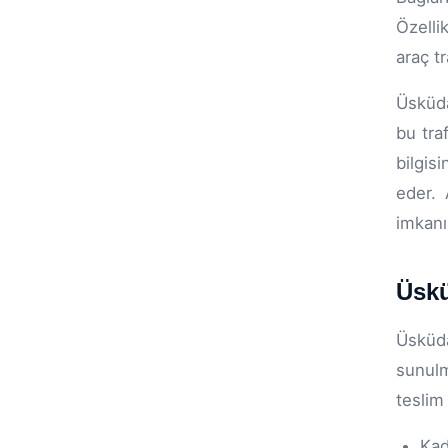
Özelli
araç t
Üsküda
bu tra
bilgis
eder. 
imkanı
Üskü
Üsküda
sunulm
teslim
Kad