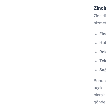
Zinci
Zincir
hizmetl
Fin
Hu
Re
Tek
Sağ
Bunun 
uçak k
olara
gönder