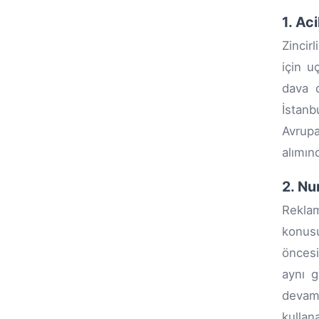
1. Ac
Zincir
için u
dava d
İstanb
Avrupa
alımınd
2. Nu
Rekla
konusu
önces
aynı g
devam 
kullan