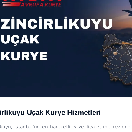
irlikuyu Uçak Kurye Hizmetleri
likuyu, İstanbul'un en hareketli iş ve ticaret merkezleri