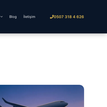
0507 318 4 626
l
Blog
İletişim