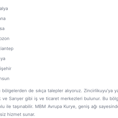
alya
ana
sa
bzon
iantep
nya
işehir
msun
bölgelerden de sıkça talepler alıyoruz. Zincirlikuyu’ya y
 ve Sarıyer gibi iş ve ticaret merkezleri bulunur. Bu bö
lu ile taşınabilir. MBM Avrupa Kurye, geniş ağı sayesind
isiz hizmet sunar.