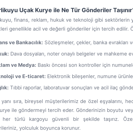
rlikuyu Uçak Kurye ile Ne Tür Gönderiler Taşınır
likuyu, finans, reklam, hukuk ve teknoloji gibi sektörlerin
eri genellikle acil ve değerli gönderiler için tercih edilir. 
ans ve Bankacılık:
Sözleşmeler, çekler, banka evrakları ve
kuk:
Dava dosyaları, noter onaylı belgeler ve mahkeme evr
klam ve Medya:
Baskı öncesi son kontroller için numunele
noloji ve E-ticaret:
Elektronik bileşenler, numune ürünler
lık:
Tıbbi raporlar, laboratuvar sonuçları ve acil ilaç gönder
yanı sıra, bireysel müşterilerimiz de özel eşyalarını, hedi
urye ile göndermeyi tercih eder. Gönderinizin boyutu vey
k her türlü kargoyu güvenli bir şekilde taşırız. Öz
ileriniz, yolculuk boyunca korunur.