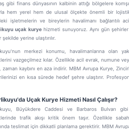
aş gibi finans dünyasının kalbinin attığı bölgelere komş
yla hem yerel hem de ulusal ölçekte önemli bir lojist
eki işletmelerin ve bireylerin havalimanı bağlantılı aci
likuyu uçak kurye
hizmeti sunuyoruz. Aynı gün şehirler 
ir şekilde yerine ulaştırılır.
rlikuyu'nun merkezi konumu, havalimanlarına olan y
lerini vazgeçilmez kılar. Özellikle acil evrak, numune vey
 zaman kaybını en aza indirir. MBM Avrupa Kurye, Zincirl
ilerinizi en kısa sürede hedef şehre ulaştırır. Profesy
rlikuyu'da Uçak Kurye Hizmeti Nasıl Çalışır?
rlikuyu, Büyükdere Caddesi ve Barbaros Bulvarı gibi
lerinde trafik akışı kritik önem taşır. Özellikle sab
nda teslimat için dikkatli planlama gerektirir. MBM Avrup