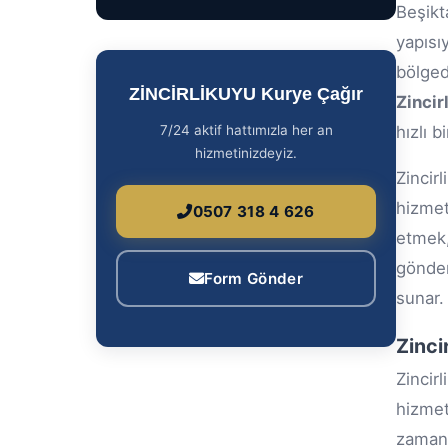
Beşikt
yapısı
bölged
ZİNCİRLİKUYU Kurye Çağır
Zincir
7/24 aktif hattımızla her an
hızlı b
hizmetinizdeyiz.
Zinci
hizmet
0507 318 4 626
etmek,
gönder
Form Gönder
sunar.
Zinci
Zinci
hizmet
zamanı