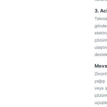
3. Ac
Tekno
gönderi
elektr
çözümü
ulaştı
destek
Mevsi
Zincir
yağışı
veya i
çözüml
uçuşla