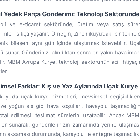
il Yedek Parça Gönderimi: Teknoloji Sektöründe 
loji ve e-ticaret sektöründe, üretim veya satış süre
mleri sıkça yaşanır. Örneğin, Zincirlikuyu’daki bir teknoloj
onik bileşeni aynı gün içinde ulaştırmak isteyebilir. Uç
 sunar. Gönderiniz, alındıktan sonra en yakın havaliman
rılır. MBM Avrupa Kurye, teknoloji sektörünün acil ihtiyaçl
ler.
msel Farklar: Kış ve Yaz Aylarında Uçak Kurye 
likuyu’da uçak kurye hizmetleri, mevsimsel değişikliklerd
 ve yoğun sis gibi hava koşulları, havayolu taşımacılığı
ptal edilmesi, teslimat sürelerini uzatabilir. Ancak MB
er sunarak, gönderilerinizin zamanında yerine ulaşmasın
rın aksaması durumunda, karayolu ile entegre taşımacılık