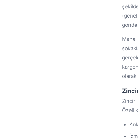
şekild
(genel
gönderi
Mahall
sokakl
gerçek
kargon
olarak 
Zinci
Zincir
Özelli
Ank
İzm