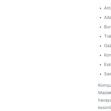
Ant
Ad
Bur
Tra
Gaz
Ko
Esk
Sa
Komşu 
Maslak
havayo
kesint