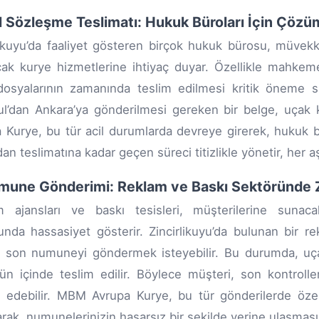
il Sözleşme Teslimatı: Hukuk Büroları İçin Çözü
likuyu’da faaliyet gösteren birçok hukuk bürosu, müvekki
çak kurye hizmetlerine ihtiyaç duyar. Özellikle mahkeme
osyalarının zamanında teslim edilmesi kritik öneme s
ul’dan Ankara’ya gönderilmesi gereken bir belge, uçak ku
 Kurye, bu tür acil durumlarda devreye girerek, hukuk bür
an teslimatına kadar geçen süreci titizlikle yönetir, her aş
mune Gönderimi: Reklam ve Baskı Sektöründe 
m ajansları ve baskı tesisleri, müşterilerine sunaca
nda hassasiyet gösterir. Zincirlikuyu’da bulunan bir rek
i son numuneyi göndermek isteyebilir. Bu durumda, uç
ün içinde teslim edilir. Böylece müşteri, son kontrolle
edebilir. MBM Avrupa Kurye, bu tür gönderilerde özel
arak, numunelerinizin hasarsız bir şekilde yerine ulaşmasın