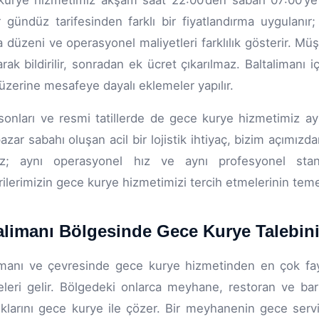
urye hizmetimiz akşam saat 22:00’den sabah 07:00’ye k
r gündüz tarifesinden farklı bir fiyatlandırma uygulanır
a düzeni ve operasyonel maliyetleri farklılık gösterir. Müş
arak bildirilir, sonradan ek ücret çıkarılmaz. Baltalimanı 
 üzerine mesafeye dayalı eklemeler yapılır.
sonları ve resmi tatillerde de gece kurye hizmetimiz ayn
azar sabahı oluşan acil bir lojistik ihtiyaç, bizim açımızda
az; aynı operasyonel hız ve aynı profesyonel standa
ilerimizin gece kurye hizmetimizi tercih etmelerinin temel s
alimanı Bölgesinde Gece Kurye Talebini
imanı ve çevresinde gece kurye hizmetinden en çok fay
eleri gelir. Bölgedeki onlarca meyhane, restoran ve bar
ıklarını gece kurye ile çözer. Bir meyhanenin gece serv