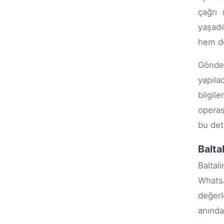
çağrı 
yaşadı
hem de
Gönder
yapıl
bilgil
operas
bu det
Balta
Baltal
WhatsA
değerl
anında