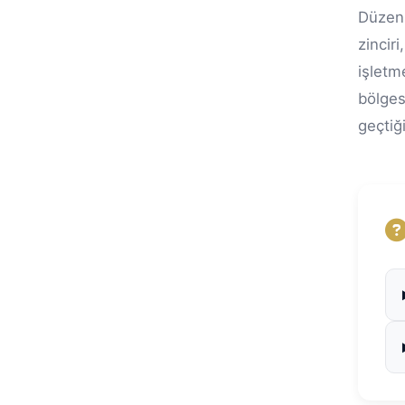
Düzenl
zincir
işletm
bölges
geçtiğ