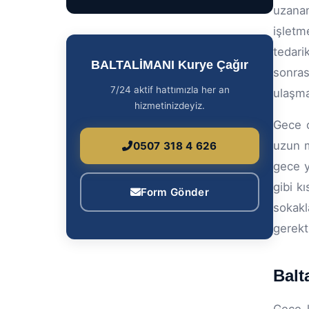
uzana
işlet
tedari
BALTALİMANI Kurye Çağır
sonras
7/24 aktif hattımızla her an
ulaşma
hizmetinizdeyiz.
Gece o
uzun m
0507 318 4 626
gece y
gibi k
Form Gönder
sokak
gerekti
Balt