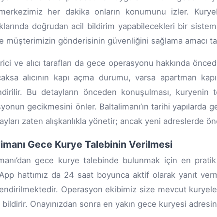
merkezimiz her dakika onların konumunu izler. Kuryele
klarında doğrudan acil bildirim yapabilecekleri bir sist
 müşterimizin gönderisinin güvenliğini sağlama amacı taş
ici ve alıcı tarafları da gece operasyonu hakkında öncede
acaksa alıcının kapı açma durumu, varsa apartman kap
endirilir. Bu detayların önceden konuşulması, kuryeni
yonun gecikmesini önler. Baltalimanı’ın tarihi yapılarda gec
ayları zaten alışkanlıkla yönetir; ancak yeni adreslerde
limanı Gece Kurye Talebinin Verilmesi
imanı’dan gece kurye talebinde bulunmak için en pratik 
pp hattımız da 24 saat boyunca aktif olarak yanıt verme
endirilmektedir. Operasyon ekibimiz size mevcut kuryeler
 bildirir. Onayınızdan sonra en yakın gece kuryesi adresin