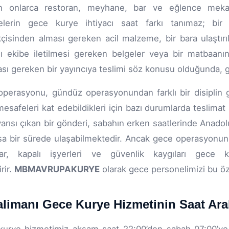
n onlarca restoran, meyhane, bar ve eğlence mekanı
melerin gece kurye ihtiyacı saat farkı tanımaz; bir
kçisinden alması gereken acil malzeme, bir bara ulaştırıl
ı ekibe iletilmesi gereken belgeler veya bir matbaanı
sı gereken bir yayıncıya teslimi söz konusu olduğunda, g
perasyonu, gündüz operasyonundan farklı bir disiplin ge
esafeleri kat edebildikleri için bazı durumlarda teslimat 
arısı çıkan bir gönderi, sabahın erken saatlerinde Anadol
ısa bir sürede ulaşabilmektedir. Ancak gece operasyonun k
lar, kapalı işyerleri ve güvenlik kaygıları gece ku
rir.
MBMAVRUPAKURYE
olarak gece personelimizi bu öze
alimanı Gece Kurye Hizmetinin Saat Aralı