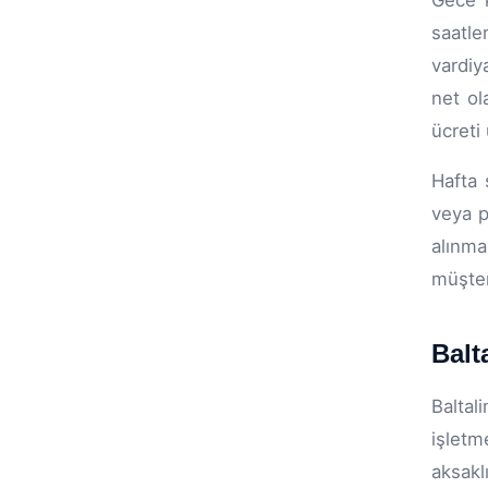
Gece k
saatle
vardiy
net ol
ücreti
Hafta 
veya p
alınm
müşter
Balt
Baltal
işletm
aksakl