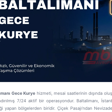
limanı Gece Kurye
hizmeti, mesai saatlerinin dışında oluşa
ndırılmış 7/24 aktif bir operasyondur. Baltalimanı, İst
iği yapan bölgelerden biridir. Çiçek Pasajı’ndan Nevizad