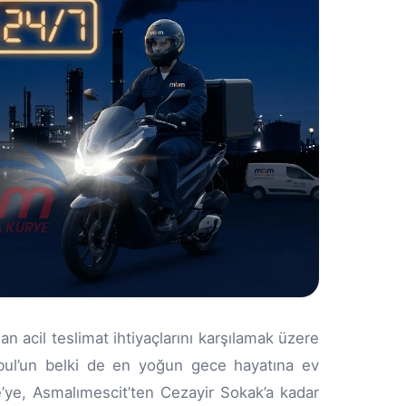
n acil teslimat ihtiyaçlarını karşılamak üzere
anbul’un belki de en yoğun gece hayatına ev
e’ye, Asmalımescit’ten Cezayir Sokak’a kadar