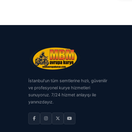
İstanbul'un tüm semtlerine hızlı, güvenilir
ve profesyonel kurye hizmetleri
sunuyoruz. 7/24 hizmet anlayışı ile
yanınızdayız.