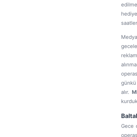
edilme
hediye
saatler
Medya 
gecele
reklam
alınma
operas
günkü
alır.
M
kurduk
Balta
Gece o
operas