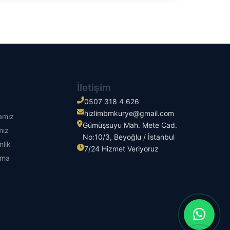
İletişim
0507 318 4 626
hizlimbmkurye@gmail.com
kamız
Gümüşsuyu Mah. Mete Cad.
mız
No:10/3, Beyoğlu / İstanbul
nlik
7/24 Hizmet Veriyoruz
tma