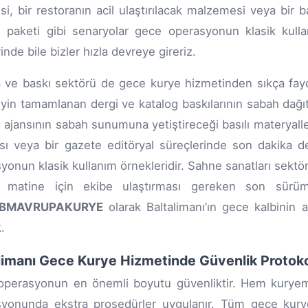
si, bir restoranın acil ulaştırılacak malzemesi veya bir b
 paketi gibi senaryolar gece operasyonun klasik kulla
inde bile bizler hızla devreye gireriz.
ve baskı sektörü de gece kurye hizmetinden sıkça faydala
yin tamamlanan dergi ve katalog baskılarının sabah dağıtım
 ajansının sabah sunumuna yetiştireceği basılı materyall
sı veya bir gazete editöryal süreçlerinde son dakika değ
yonun klasik kullanım örnekleridir. Sahne sanatları sektör
 matine için ekibe ulaştırması gereken son sürü
BMAVRUPAKURYE
olarak Baltalimanı’ın gece kalbinin a
.
limanı Gece Kurye Hizmetinde Güvenlik Protoko
perasyonun en önemli boyutu güvenliktir. Hem kuryemi
yonunda ekstra prosedürler uygulanır. Tüm gece kurye