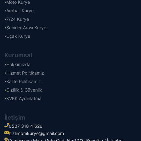
Moto Kurye
Arabalı Kurye
7/24 Kurye
Şehirler Arası Kurye
Uçak Kurye
Kurumsal
Hakkımızda
Hizmet Politikamız
Kalite Politikamız
Gizlilik & Güvenlik
KVKK Aydınlatma
İletişim
0507 318 4 626
hizlimbmkurye@gmail.com
Gümüşsuyu Mah. Mete Cad. No:10/3, Beyoğlu / İstanbul