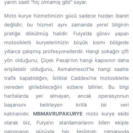
yarım saati “hiç olmamış gibi” sayar.
Moto kurye hizmetimizin gücü sadece hızdan ibaret
değildir; bu hizmet aynı zamanda yerel bilginin
pratiğe dökülmüş halidir. Fulya’da görev yapan
motosikletli kuryelerimizin büyük kısmı bölgede
yıllarca çalışmış profesyonellerdir. Hangi sokağın çift
yön olduğunu, Çiçek Pasajı’nın hangi kapısının daha
erişilebilir olduğunu, Asmalımescit’te hangi saatte
trafik kapatıldığını, İstiklal Caddesi’ne motosikletle
nereden girilebileceğini ezbere bilirler. Bu bilgi
haritalarda yer almayan, ancak operasyonun
başarısını belirleyen kritik bir veri
katmanıdır.
MBMAVRUPAKURYE
moto kurye ekibi
olarak biz, Fulya’ın atardamarlarını bilen ekiple
çalışmanın gücüyle her teslimatı zamanında