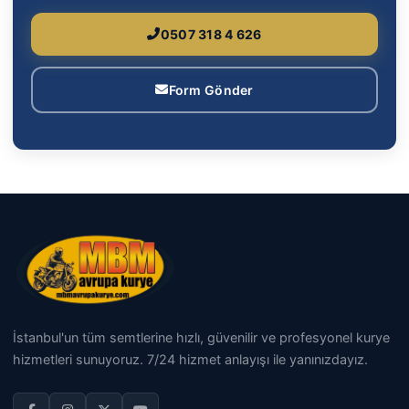
0507 318 4 626
Form Gönder
İstanbul'un tüm semtlerine hızlı, güvenilir ve profesyonel kurye
hizmetleri sunuyoruz. 7/24 hizmet anlayışı ile yanınızdayız.