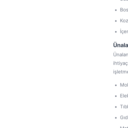
Bos
Koz
İçe
Ünala
Ünalan
ihtiya
işletm
Mob
Ele
Tıb
Gıd