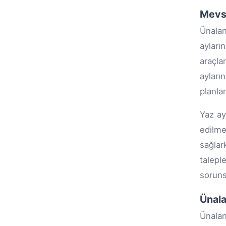
Mevsi
Ünalan
ayları
araçla
ayların
planla
Yaz ay
edilme
sağlar
talepl
soruns
Ünala
Ünalan