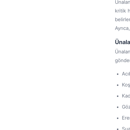
Ünalan
kritik
belirl
Ayrıca
Ünala
Ünalan
gönder
Ac
Koş
Kad
Gö
Ere
Sua