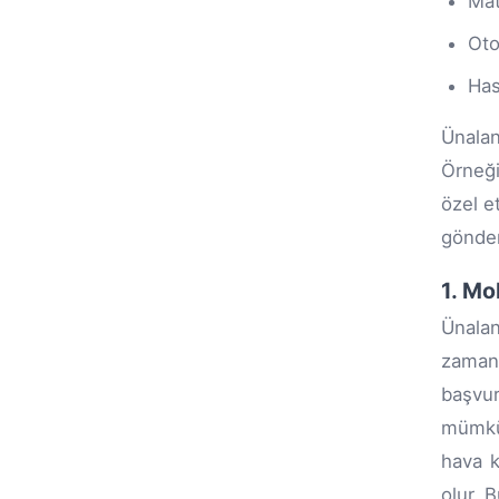
Mat
Oto
Has
Ünalan
Örneği
özel e
gönder
1. Mo
Ünala
zamanı
başvur
mümkün
hava k
olur. 