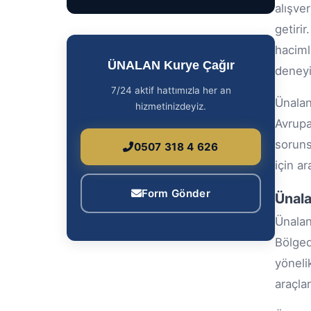
alışve
getir
haciml
ÜNALAN Kurye Çağır
deneyi
7/24 aktif hattımızla her an
Ünalan
hizmetinizdeyiz.
Avrupa
soruns
0507 318 4 626
için a
Form Gönder
Ünala
Ünalan
Bölged
yöneli
araçlar