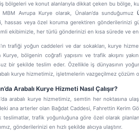
riş bölgeleri ve konut alanlarıyla dikkat çeken bu bölge, k
ir. MBM Avrupa Kurye olarak, Ünalan’da sunduğumuz
i, hassas veya özel koruma gerektiren gönderilerinizi g
mli ekibimizle, her türlü gönderinizi en kısa sürede ve en
’ın trafiği yoğun caddeleri ve dar sokakları, kurye hizme
 Kurye, bölgenin coğrafi yapısını ve trafik akışını yakı
uz bir şekilde teslim eder. Özellikle iş dünyasının yoğu
rabalı kurye hizmetimiz, işletmelerin vazgeçilmez çözüm or
n’da Arabalı Kurye Hizmeti Nasıl Çalışır?
’da arabalı kurye hizmetimiz, semtin her noktasına ulaşab
eki ana arterler olan Bağdat Caddesi, Fahrettin Kerim G
k teslimatlar, trafik yoğunluğuna göre özel olarak planla
ımız, gönderilerinizi en hızlı şekilde alıcıya ulaştırır.