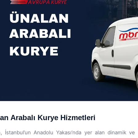
an Arabalı Kurye Hizmetleri
, İstanbul’un Anadolu Yakası’nda yer alan dinamik ve h