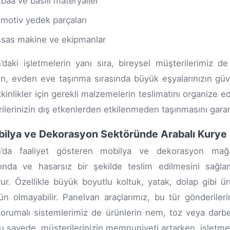
baa ve basılı materyaller
motiv yedek parçaları
sas makine ve ekipmanlar
’daki işletmelerin yanı sıra, bireysel müşterilerimiz de
n, evden eve taşınma sırasında büyük eşyalarınızın güven
tkinlikler için gerekli malzemelerin teslimatını organize e
ilerinizin dış etkenlerden etkilenmeden taşınmasını garan
bilya ve Dekorasyon Sektöründe Arabalı Kurye 
n’da faaliyet gösteren mobilya ve dekorasyon mağaza
nda ve hasarsız bir şekilde teslim edilmesini sağlam
ur. Özellikle büyük boyutlu koltuk, yatak, dolap gibi ür
 olmayabilir. Panelvan araçlarımız, bu tür gönderilerin
orumalı sistemlerimiz de ürünlerin nem, toz veya darb
Bu sayede, müşterilerinizin memnuniyeti artarken, işletmen