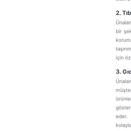
2. Tı
Ünalan
bir şe
koruma
taşınm
için ö
3. Gı
Ünalan
müşter
ürünle
göster
eder. 
kolayla