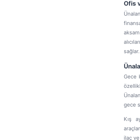
Ofis 
Ünalan
finans
aksama
alıcıl
sağlar.
Ünala
Gece k
özelli
Ünalan
gece s
Kış ay
araçla
ilaç v