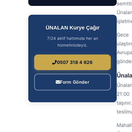
semtti
Ünalan
işletm
ÜNALAN Kurye Çağır
Gece k
7/24 aktif hattımızla her an
ulaştı
hizmetinizdeyiz.
Avrupa
gönder
0507 318 4 626
Ünala
Form Gönder
Ünalan
21:00 
taşını
teslima
Mahall