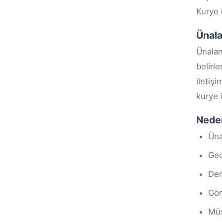
Kurye 
Ünala
Ünalan
belirl
iletiş
kurye 
Nede
Üna
Gec
Den
Gön
Müş