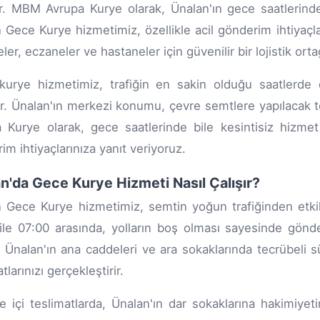
r. MBM Avrupa Kurye olarak, Ünalan'ın gece saatlerinde
 Gece Kurye hizmetimiz, özellikle acil gönderim ihtiyaçla
eler, eczaneler ve hastaneler için güvenilir bir lojistik o
urye hizmetimiz, trafiğin en sakin olduğu saatlerde d
rır. Ünalan'ın merkezi konumu, çevre semtlere yapılacak 
 Kurye olarak, gece saatlerinde bile kesintisiz hizme
im ihtiyaçlarınıza yanıt veriyoruz.
n'da Gece Kurye Hizmeti Nasıl Çalışır?
 Gece Kurye hizmetimiz, semtin yoğun trafiğinden etkile
ile 07:00 arasında, yolların boş olması sayesinde gönderi
r. Ünalan'ın ana caddeleri ve ara sokaklarında tecrübeli 
tlarınızı gerçekleştirir.
e içi teslimatlarda, Ünalan'ın dar sokaklarına hakimiyet