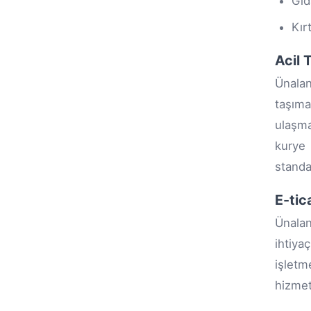
Gıd
Kır
Acil 
Ünala
taşıma
ulaşma
kurye 
standar
E-tic
Ünalan
ihtiya
işlet
hizmeti