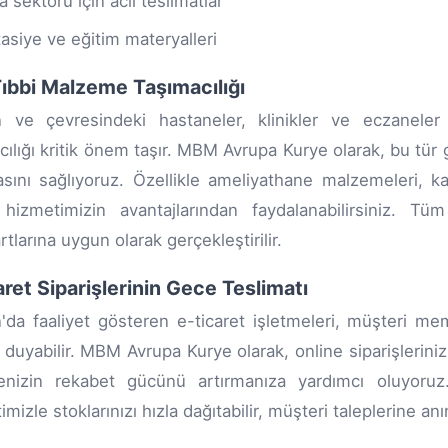
a sektörü için acil teslimatlar
tasiye ve eğitim materyalleri
Tıbbi Malzeme Taşımacılığı
n ve çevresindeki hastaneler, klinikler ve eczaneler
cılığı kritik önem taşır. MBM Avrupa Kurye olarak, bu tür g
sını sağlıyoruz. Özellikle ameliyathane malzemeleri, kan
hizmetimizin avantajlarından faydalanabilirsiniz. Tü
tlarına uygun olarak gerçekleştirilir.
aret Siparişlerinin Gece Teslimatı
'da faaliyet gösteren e-ticaret işletmeleri, müşteri mem
ç duyabilir. MBM Avrupa Kurye olarak, online siparişleriniz
menizin rekabet gücünü artırmanıza yardımcı oluyoru
mizle stoklarınızı hızla dağıtabilir, müşteri taleplerine anı