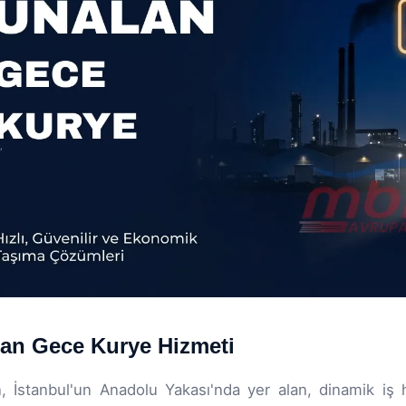
an Gece Kurye Hizmeti
, İstanbul'un Anadolu Yakası'nda yer alan, dinamik iş