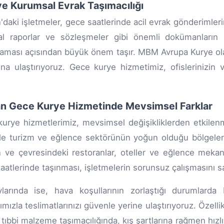
ve Kurumsal Evrak Taşımacılığı
'daki işletmeler, gece saatlerinde acil evrak gönderimlerin
al raporlar ve sözleşmeler gibi önemli dokümanların 
ması açısından büyük önem taşır. MBM Avrupa Kurye olarak
arına ulaştırıyoruz. Gece kurye hizmetimiz, ofislerinizin v
n Gece Kurye Hizmetinde Mevsimsel Farklar
urye hizmetlerimiz, mevsimsel değişikliklerden etkilen
kle turizm ve eğlence sektörünün yoğun olduğu bölgeler
 ve çevresindeki restoranlar, oteller ve eğlence mekanl
aatlerinde taşınması, işletmelerin sorunsuz çalışmasını sa
larında ise, hava koşullarının zorlaştığı durumlarda 
rımızla teslimatlarınızı güvenle yerine ulaştırıyoruz. Özell
e tıbbi malzeme taşımacılığında, kış şartlarına rağmen hı