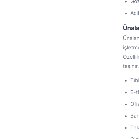
Gö
Ac
Ünala
Ünalan
işletm
Özelli
taşınır.
Tıb
E-t
Ofi
Ban
Tek