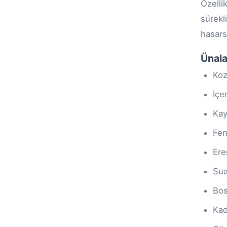
Özelli
sürekl
hasars
Ünala
Koz
İçe
Kay
Fen
Ere
Sua
Bos
Kad