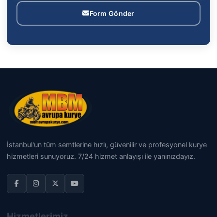
Form Gönder
İstanbul'un tüm semtlerine hızlı, güvenilir ve profesyonel kurye
hizmetleri sunuyoruz. 7/24 hizmet anlayışı ile yanınızdayız.
Hizmetlerimiz