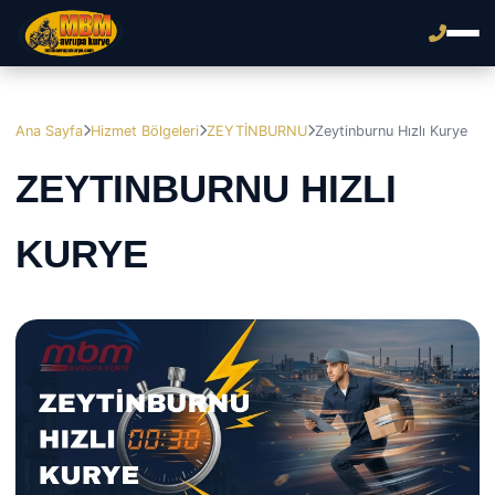
Ana Sayfa
Hizmet Bölgeleri
ZEYTİNBURNU
Zeytinburnu Hızlı Kurye
ZEYTINBURNU HIZLI
KURYE