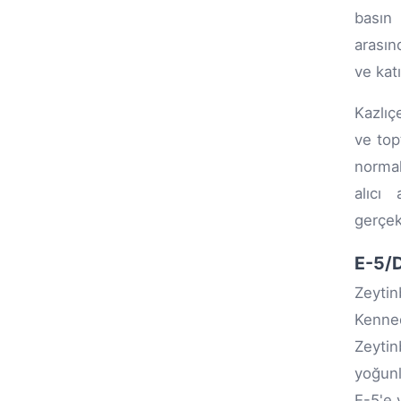
basın 
arasın
ve katı
Kazlıç
ve topt
normal
alıcı
gerçek
E-5/D
Zeytin
Kenned
Zeyti
yoğunl
E-5'e 