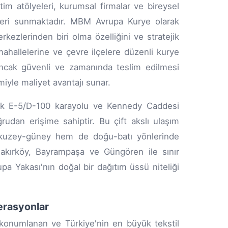
etim atölyeleri, kurumsal firmalar ve bireysel
ümleri sunmaktadır. MBM Avrupa Kurye olarak
kezlerinden biri olma özelliğini ve stratejik
 mahallelerine ve çevre ilçelere düzenli kurye
ancak güvenli ve zamanında teslim edilmesi
emiyle maliyet avantajı sunar.
arak E-5/D-100 karayolu ve Kennedy Caddesi
ğrudan erişime sahiptir. Bu çift akslı ulaşım
m kuzey-güney hem de doğu-batı yönlerinde
 Bakırköy, Bayrampaşa ve Güngören ile sınır
 Yakası'nın doğal bir dağıtım üssü niteliği
erasyonlar
e konumlanan ve Türkiye'nin en büyük tekstil