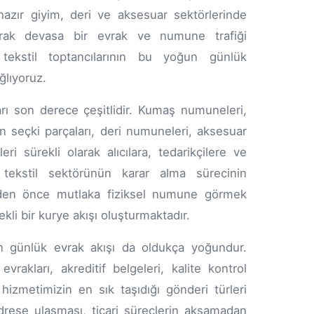
hazır giyim, deri ve aksesuar sektörlerinde
larak devasa bir evrak ve numune trafiği
tekstil toptancılarının bu yoğun günlük
ğlıyoruz.
arı son derece çeşitlidir. Kumaş numuneleri,
an seçki parçaları, deri numuneleri, aksesuar
 sürekli olarak alıcılara, tedarikçilere ve
 tekstil sektörünün karar alma sürecinin
irmeden önce mutlaka fiziksel numune görmek
li bir kurye akışı oluşturmaktadır.
nin günlük evrak akışı da oldukça yoğundur.
evrakları, akreditif belgeleri, kalite kontrol
hizmetimizin en sık taşıdığı gönderi türleri
drese ulaşması, ticari süreçlerin aksamadan