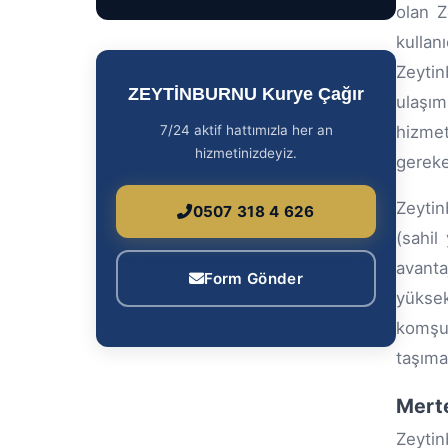
olan Z
kullan
Zeytin
ZEYTİNBURNU Kurye Çağır
ulaşım
7/24 aktif hattımızla her an
hizmet
hizmetinizdeyiz.
gereken
Zeytin
0507 318 4 626
(sahil
avant
Form Gönder
yüksek
komşus
taşıma
Merte
Zeytin