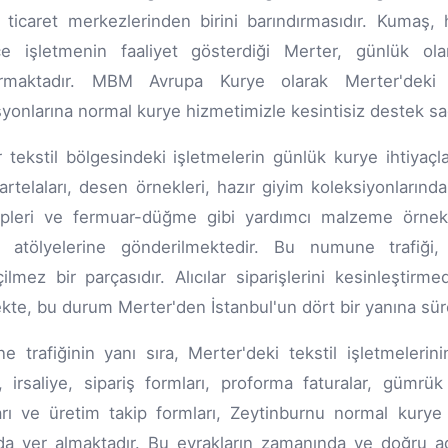
 ticaret merkezlerinden birini barındırmasıdır. Kumaş, 
rce işletmenin faaliyet gösterdiği Merter, günlük o
urmaktadır. MBM Avrupa Kurye olarak Merter'deki 
yonlarına normal kurye hizmetimizle kesintisiz destek sa
 tekstil bölgesindeki işletmelerin günlük kurye ihtiyaçl
artelaları, desen örnekleri, hazır giyim koleksiyonlarınd
ipleri ve fermuar-düğme gibi yardımcı malzeme örnekleri
m atölyelerine gönderilmektedir. Bu numune trafiği,
ilmez bir parçasıdır. Alıcılar siparişlerini kesinleşt
kte, bu durum Merter'den İstanbul'un dört bir yanına sürek
 trafiğinin yanı sıra, Merter'deki tekstil işletmeleri
, irsaliye, sipariş formları, proforma faturalar, gümrük 
arı ve üretim takip formları, Zeytinburnu normal kurye 
da yer almaktadır. Bu evrakların zamanında ve doğru a