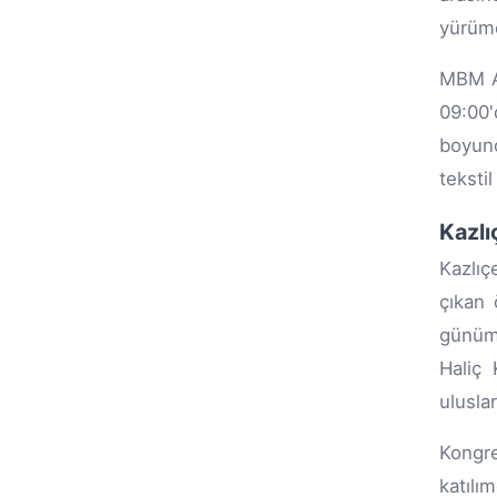
yürüme
MBM Av
09:00'
boyunc
teksti
Kazlı
Kazlıç
çıkan 
günümü
Haliç 
uluslar
Kongre
katılı