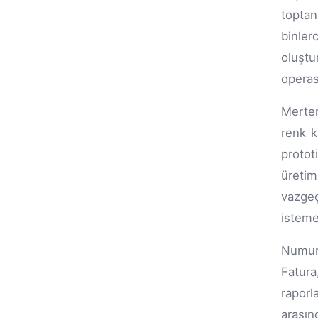
toptan
binle
oluşt
operas
Merter
renk k
protot
üreti
vazgeç
isteme
Numune
Fatura
raporl
arasın