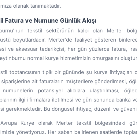
ıza olanak tanımaktadır.
il Fatura ve Numune Günlük Akışı
nburnu'nun tekstil sektörünün kalbi olan Merter böl
üstü boyutlardadır. Merter'de faaliyet gösteren binlerce
esi ve aksesuar tedarikçisi, her gün yüzlerce fatura, i
Zeytinburnu normal kurye hizmetimizin omurgasını oluştu
kstil toptancısının tipik bir gününde şu kurye ihtiyaçlar
siparişlerine ait faturaların müşterilere gönderilmesi, ö
 numunelerin potansiyel alıcılara ulaştırılması, öğl
larının ilgili firmalara iletilmesi ve gün sonunda banka ve
si gerekmektedir. Bu döngüsel ihtiyaç, düzenli ve güvenili
vrupa Kurye olarak Merter tekstil bölgesindeki gün
imizle yönetiyoruz. Her sabah belirlenen saatlerde topla