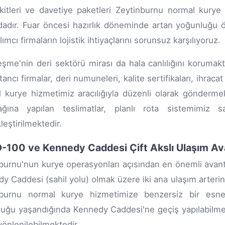
kitleri ve davetiye paketleri Zeytinburnu normal kurye 
dadır. Fuar öncesi hazırlık döneminde artan yoğunluğu 
lımcı firmaların lojistik ihtiyaçlarını sorunsuz karşılıyoruz.
eşme'nin deri sektörü mirası da hala canlılığını korumakt
ancı firmalar, deri numuneleri, kalite sertifikaları, ihraca
 kurye hizmetimiz aracılığıyla düzenli olarak göndermek
 ağına yapılan teslimatlar, planlı rota sistemimiz
leştirilmektedir.
-100 ve Kennedy Caddesi Çift Akslı Ulaşım Ava
burnu'nun kurye operasyonları açısından en önemli avanta
y Caddesi (sahil yolu) olmak üzere iki ana ulaşım arterine 
nburnu normal kurye hizmetimize benzersiz bir esnek
uğu yaşandığında Kennedy Caddesi'ne geçiş yapılabilme
yönlenilebilmektedir.