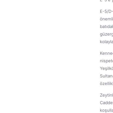
E-5/D-
önemli
batıda
güzer
kolayl
Kenned
nispet
Yeşil
Sultan
özelli
Zeytin
Caddes
koşull