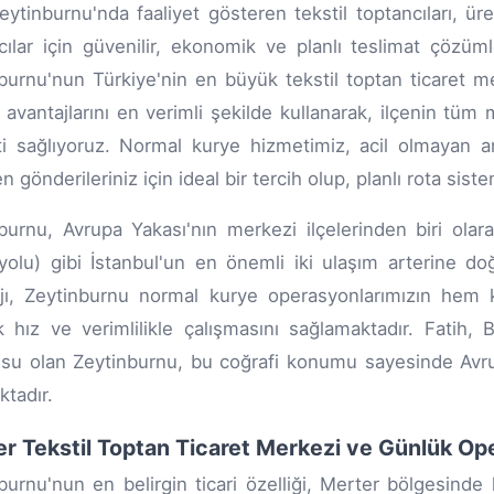
eytinburnu'nda faaliyet gösteren tekstil toptancıları, ür
ıcılar için güvenilir, ekonomik ve planlı teslimat çöz
burnu'nun Türkiye'nin en büyük tekstil toptan ticaret mer
 avantajlarını en verimli şekilde kullanarak, ilçenin tüm
i sağlıyoruz. Normal kurye hizmetimiz, acil olmayan 
 gönderileriniz için ideal bir tercih olup, planlı rota sist
burnu, Avrupa Yakası'nın merkezi ilçelerinden biri ol
 yolu) gibi İstanbul'un en önemli iki ulaşım arterine do
ajı, Zeytinburnu normal kurye operasyonlarımızın he
 hız ve verimlilikle çalışmasını sağlamaktadır. Fatih,
u olan Zeytinburnu, bu coğrafi konumu sayesinde Avrupa
ktadır.
r Tekstil Toptan Ticaret Merkezi ve Günlük Op
burnu'nun en belirgin ticari özelliği, Merter bölgesind