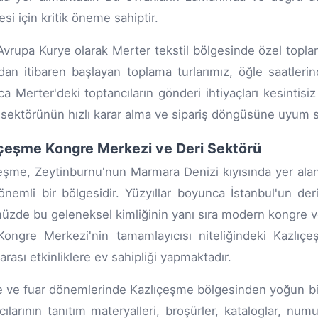
si için kritik öneme sahiptir.
rupa Kurye olarak Merter tekstil bölgesinde özel toplama
dan itibaren başlayan toplama turlarımız, öğle saatleri
a Merter'deki toptancıların gönderi ihtiyaçları kesintisi
l sektörünün hızlı karar alma ve sipariş döngüsüne uyum 
çeşme Kongre Merkezi ve Deri Sektörü
eşme, Zeytinburnu'nun Marmara Denizi kıyısında yer al
önemli bir bölgesidir. Yüzyıllar boyunca İstanbul'un de
zde bu geleneksel kimliğinin yanı sıra modern kongre ve
Kongre Merkezi'nin tamamlayıcısı niteliğindeki Kazlıç
arası etkinliklere ev sahipliği yapmaktadır.
 ve fuar dönemlerinde Kazlıçeşme bölgesinden yoğun bir
mcılarının tanıtım materyalleri, broşürler, kataloglar, n