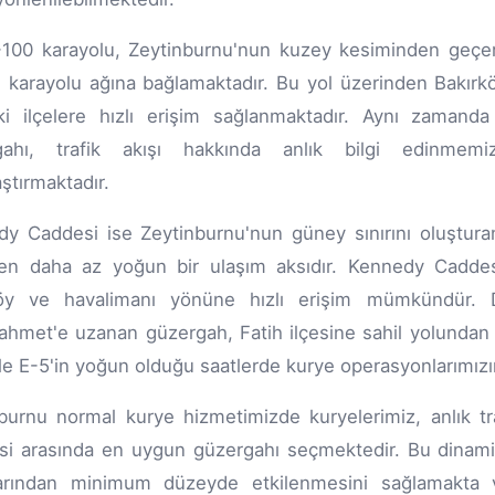
100 karayolu, Zeytinburnu'nun kuzey kesiminden geçer
 karayolu ağına bağlamaktadır. Bu yol üzerinden Bakırkö
ki ilçelere hızlı erişim sağlanmaktadır. Aynı zamand
gahı, trafik akışı hakkında anlık bilgi edinmemi
aştırmaktadır.
y Caddesi ise Zeytinburnu'nun güney sınırını oluştur
en daha az yoğun bir ulaşım aksıdır. Kennedy Caddesi
köy ve havalimanı yönüne hızlı erişim mümkündür.
ahmet'e uzanan güzergah, Fatih ilçesine sahil yolundan 
kle E-5'in yoğun olduğu saatlerde kurye operasyonlarımızı
burnu normal kurye hizmetimizde kuryelerimiz, anlık tr
i arasında en uygun güzergahı seçmektedir. Bu dinamik r
arından minimum düzeyde etkilenmesini sağlamakta ve 