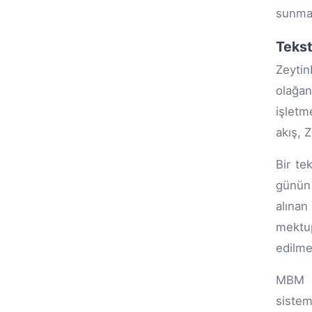
sunmam
Tekst
Zeyti
olağan
işletm
akış, 
Bir te
günün 
alınan
mektup
edilme
MBM A
sistem