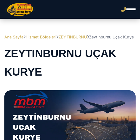
Ana Sayfa
Hizmet Bölgeleri
ZEYTİNBURNU
Zeytinburnu Uçak Kurye
ZEYTINBURNU UÇAK
KURYE